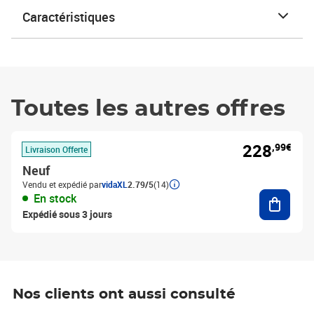
Caractéristiques
Toutes les autres offres
228
,99€
Livraison Offerte
Neuf
Vendu et expédié par
vidaXL
2.79/5
(14)
Ajouter
En stock
Expédié sous 3 jours
Nos clients ont aussi consulté