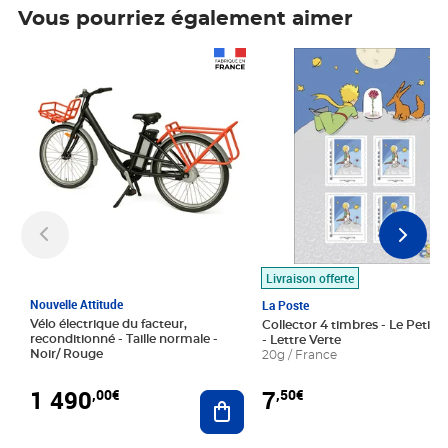
Vous pourriez également aimer
Prix 1 490,00€
Prix 7,50€
Livraison offerte
Nouvelle Attitude
La Poste
Vélo électrique du facteur,
Collector 4 timbres - Le Petit P
reconditionné - Taille normale -
- Lettre Verte
Noir/ Rouge
20g / France
1 490
7
,00€
,50€
Ajouter au panier