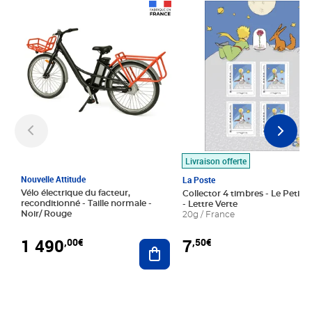
Prix 1 490,00€
Prix 7,50€
Livraison offerte
Nouvelle Attitude
La Poste
Vélo électrique du facteur,
Collector 4 timbres - Le Petit P
reconditionné - Taille normale -
- Lettre Verte
Noir/ Rouge
20g / France
1 490
7
,00€
,50€
Ajouter au panier