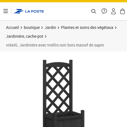
ontenu de la page
Accueil
boutique
Jardin
Plantes et soins des végétaux
Jardinière, cache-pot
vidaXL Jardinière avec treillis noir bois massif de sapin
Prix barré 44,99 €
Prix 33,89€
Prix 3