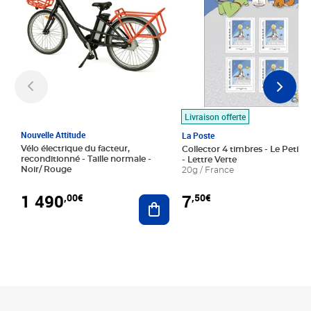
Livraison offerte
Nouvelle Attitude
La Poste
Vélo électrique du facteur,
Collector 4 timbres - Le Petit P
reconditionné - Taille normale -
- Lettre Verte
Noir/ Rouge
20g / France
1 490
7
,00€
,50€
Ajouter au panier