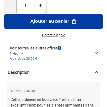
caractéristique visuelle étonnante à votre espace extérieur.Larges
applications : cette jardinière d'extérieur est conçue avec des
barres supérieures rondes, ce qui lui donne un aspect élégant et
stylé qui complète tout espace extérieur. Elle peut être placée dans
Ajouter au panier
un coin du patio ou adossé à un mur ou à une clôture. Bon à savoir
:La livraison comprend uniquement la jardinière ; la doublure n'est
pas incluse.Couleur : noirMatériau : bois massif de
Garantie légale
sapinDimensions : 40 x 30 x 90 cm (l x P x H)Dimensions de la
jardinière : 40 x 30 x 30 cm (l x P x H)Assemblage requis : oui
Voir toutes les autres offres
1
1 Neuf
—
À partir de 33,99 €
Description
ID 8721012307384
Cette jardinière en bois avec treillis est un
excellent choix pour les plantes grimpantes dans