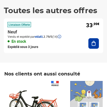
Toutes les autres offres
33
,99€
Livraison Offerte
Neuf
Vendu et expédié par
vidaXL
2.79/5
(14)
Ajouter
En stock
Expédié sous 3 jours
Nos clients ont aussi consulté
Prix 1 490,00€
Prix 7,50€