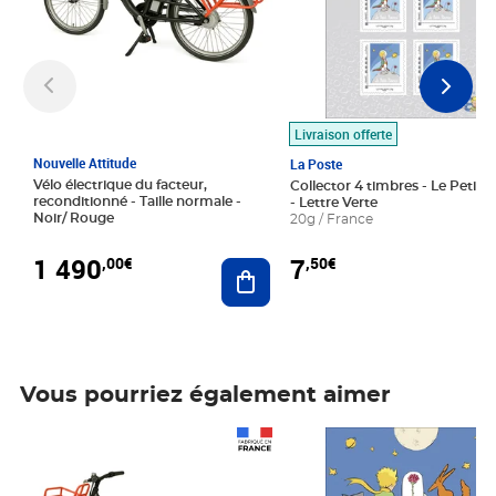
Livraison offerte
Nouvelle Attitude
La Poste
Vélo électrique du facteur,
Collector 4 timbres - Le Petit P
reconditionné - Taille normale -
- Lettre Verte
Noir/ Rouge
20g / France
1 490
7
,00€
,50€
Ajouter au panier
Vous pourriez également aimer
Prix 1 490,00€
Prix 7,50€