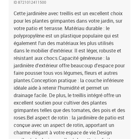
ID 8721012411500
des mauvaises herbes et des parasites.Couleur : noirMatériau : PP
(Polypropylène)Dimensions totales : 200 x 160 x 142 cm (L x l x
Cette jardinière avec treillis est un excellent choix
H)Hauteur du fond à partir du sol : 20 cmAssemblage requis : oui
pour les plantes grimpantes dans votre jardin, sur
votre patio et terrasse. Matériau durable : le
polypropylène est un plastique populaire qui est
également l'un des matériaux les plus utilisés
dans le mobilier d'extérieur. Il est léger, robuste et
résistant aux chocs.Capacité généreuse : la
jardinière d'extérieur offre beaucoup d'espace pour
faire pousser tous vos légumes, fleurs et autres
plantes.Conception pratique : la couche inférieure
idéale aide à retenir l'humidité et permet un
drainage facile. De plus, le treillis intégré offre un
excellent soutien pour cultiver des plantes
grimpantes telles que des tomates, des pois et des
roses.Bel aspect de rotin : la jardinière de patio est
conçue avec un aspect de rotin, apportant un
charme élégant à votre espace de vie.Design