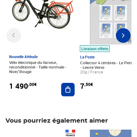
Livraison offerte
Nouvelle Attitude
La Poste
Vélo électrique du facteur,
Collector 4 timbres - Le Petit P
reconditionné - Taille normale -
- Lettre Verte
Noir/ Rouge
20g / France
1 490
7
,00€
,50€
Ajouter au panier
Vous pourriez également aimer
Prix 1 490,00€
Prix 7,50€