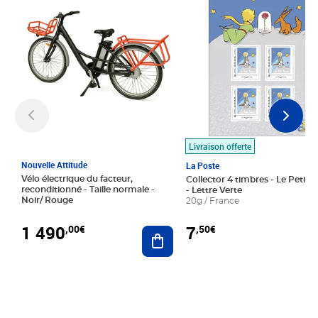
Livraison offerte
Nouvelle Attitude
La Poste
Vélo électrique du facteur,
Collector 4 timbres - Le Petit P
reconditionné - Taille normale -
- Lettre Verte
Noir/ Rouge
20g / France
1 490
7
,00€
,50€
Ajouter au panier