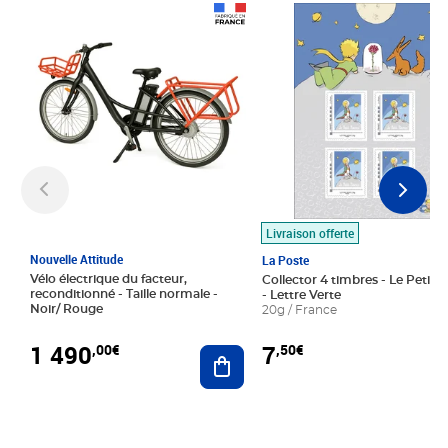
Prix 1 490,00€
Prix 7,50€
Livraison offerte
Nouvelle Attitude
La Poste
Vélo électrique du facteur,
Collector 4 timbres - Le Petit P
reconditionné - Taille normale -
- Lettre Verte
Noir/ Rouge
20g / France
1 490
7
,00€
,50€
Ajouter au panier