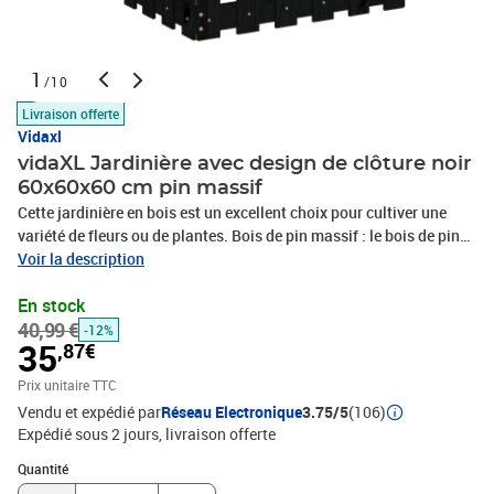
1
/10
Livraison offerte
Vidaxl
vidaXL Jardinière avec design de clôture noir
60x60x60 cm pin massif
Cette jardinière en bois est un excellent choix pour cultiver une
variété de fleurs ou de plantes. Bois de pin massif : le bois de pin
massif est un matériau naturel magnifique. Le bois de pin a un
Voir la description
grain droit et les nœuds donnent au matériau son aspect
En stock
caractéristique et rustique.Espace suffisant : cette jardinière est
40,99 €
suffisamment profonde et large pour contenir une grande quantité
-12%
35
,87€
de terre, offrant suffisamment d'espace pour vos plantes et
fleurs.Fonction polyvalente : vous pouvez utiliser cette jardinière
Prix unitaire TTC
de patio pour accueillir directement vos plantes et fleurs préférées,
Vendu et expédié par
Réseau Electronique
3.75/5
(106)
ou pour recouvrir un pot de fleurs en plastique pour une plus belle
Expédié sous 2 jours
livraison offerte
apparence.Couleur : noirMatériau : bois de pin massif Dimensions
Quantité : 1
: 60 x 60 x 60 cm (l x P x H)L'assemblage est requis
Quantité