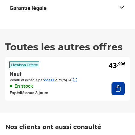
Garantie légale
Toutes les autres offres
43
,99€
Livraison Offerte
Neuf
Vendu et expédié par
vidaXL
2.79/5
(14)
Ajouter
En stock
Expédié sous 3 jours
Nos clients ont aussi consulté