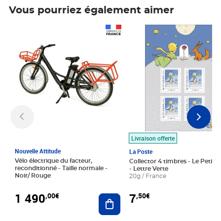
Vous pourriez également aimer
Prix 1 490,00€
Prix 7,50€
Livraison offerte
Nouvelle Attitude
La Poste
Vélo électrique du facteur,
Collector 4 timbres - Le Petit P
reconditionné - Taille normale -
- Lettre Verte
Noir/ Rouge
20g / France
1 490
7
,00€
,50€
Ajouter au panier