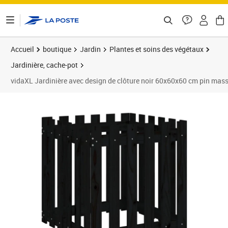
ontenu de la page
Accueil
boutique
Jardin
Plantes et soins des végétaux
Jardinière, cache-pot
vidaXL Jardinière avec design de clôture noir 60x60x60 cm pin mass
Prix barré 40,99 €
Prix 35,87€
Prix 4