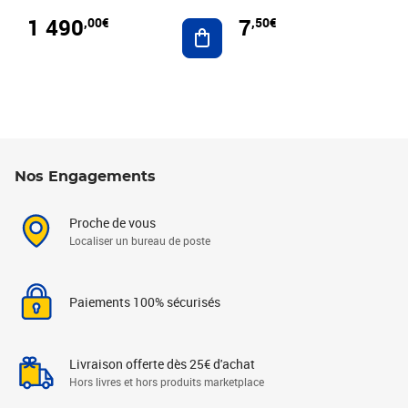
1 490
7
,00€
,50€
Ajouter au panier
Nos Engagements
Proche de vous
Localiser un bureau de poste
Paiements 100% sécurisés
Livraison offerte dès 25€ d'achat
Hors livres et hors produits marketplace