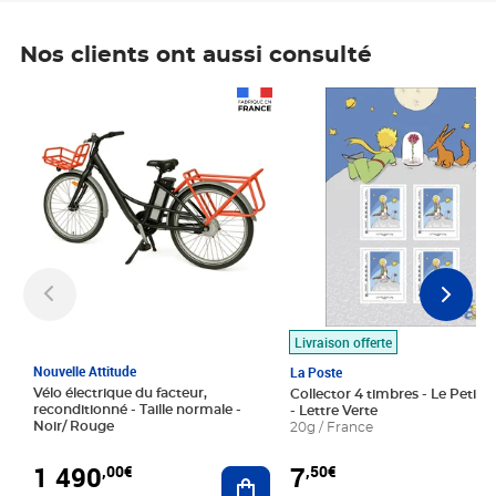
Nos clients ont aussi consulté
Prix 1 490,00€
Prix 7,50€
Livraison offerte
Nouvelle Attitude
La Poste
Vélo électrique du facteur,
Collector 4 timbres - Le Petit P
reconditionné - Taille normale -
- Lettre Verte
Noir/ Rouge
20g / France
1 490
7
,00€
,50€
Ajouter au panier