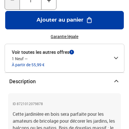
douglas massif (non traité)Dimensions : 90 x 31 x 31 cm (l x P x
H)Assemblage requis : oui
Ajouter au panier
Garantie légale
Voir toutes les autres offres
1
1 Neuf
—
À partir de 55,99 €
Description
ID 8721012079878
Cette jardinière en bois sera parfaite pour les
amateurs de bricolage pour décorer les jardins, les
balcons ou les patios. Bois de douglas massif : le