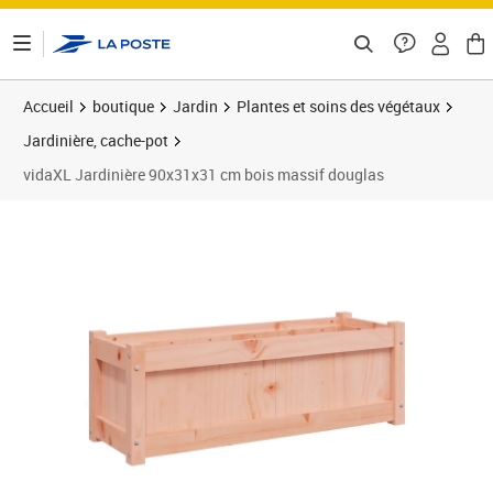
ontenu de la page
Accueil
boutique
Jardin
Plantes et soins des végétaux
Jardinière, cache-pot
vidaXL Jardinière 90x31x31 cm bois massif douglas
Prix 52,89€
Prix 5