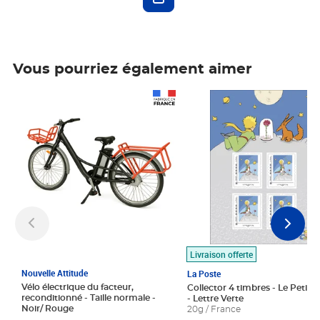
Vous pourriez également aimer
Prix 1 490,00€
Prix 7,50€
Livraison offerte
Nouvelle Attitude
La Poste
Vélo électrique du facteur,
Collector 4 timbres - Le Petit P
reconditionné - Taille normale -
- Lettre Verte
Noir/ Rouge
20g / France