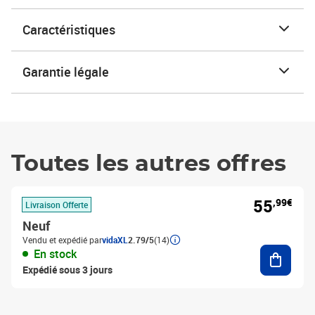
Caractéristiques
Garantie légale
Toutes les autres offres
55
,99€
Livraison Offerte
Neuf
Vendu et expédié par
vidaXL
2.79/5
(14)
Ajouter
En stock
Expédié sous 3 jours