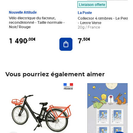
Livraison offerte
Nouvelle Attitude
La Poste
Vélo électrique du facteur,
Collector 4 timbres - Le Petit P
reconditionné - Taille normale -
- Lettre Verte
Noir/ Rouge
20g / France
1 490
7
,00€
,50€
Ajouter au panier
Vous pourriez également aimer
Prix 1 490,00€
Prix 7,50€