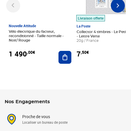
Livraison offerte
Nouvelle Attitude
La Poste
Vélo électrique du facteur,
Collector 4 timbres - Le Petit P
reconditionné - Taille normale -
- Lettre Verte
Noir/ Rouge
20g / France
1 490
7
,00€
,50€
Ajouter au panier
Nos Engagements
Proche de vous
Localiser un bureau de poste