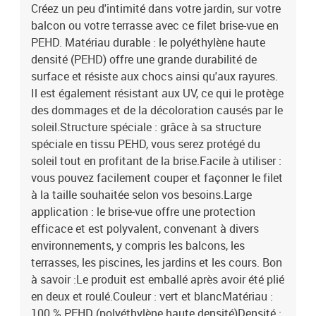
L)PEHD résistant à la moisissure et aux UV, respirant
Créez un peu d'intimité dans votre jardin, sur votre
balcon ou votre terrasse avec ce filet brise-vue en
PEHD. Matériau durable : le polyéthylène haute
densité (PEHD) offre une grande durabilité de
surface et résiste aux chocs ainsi qu'aux rayures.
Il est également résistant aux UV, ce qui le protège
des dommages et de la décoloration causés par le
soleil.Structure spéciale : grâce à sa structure
spéciale en tissu PEHD, vous serez protégé du
soleil tout en profitant de la brise.Facile à utiliser :
vous pouvez facilement couper et façonner le filet
à la taille souhaitée selon vos besoins.Large
application : le brise-vue offre une protection
efficace et est polyvalent, convenant à divers
environnements, y compris les balcons, les
terrasses, les piscines, les jardins et les cours. Bon
à savoir :Le produit est emballé après avoir été plié
en deux et roulé.Couleur : vert et blancMatériau :
100 % PEHD (polyéthylène haute densité)Densité :