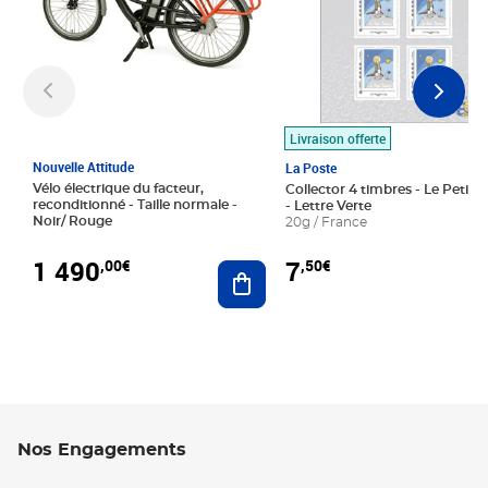
Livraison offerte
Nouvelle Attitude
La Poste
Vélo électrique du facteur,
Collector 4 timbres - Le Petit P
reconditionné - Taille normale -
- Lettre Verte
Noir/ Rouge
20g / France
1 490
7
,00€
,50€
Ajouter au panier
Nos Engagements