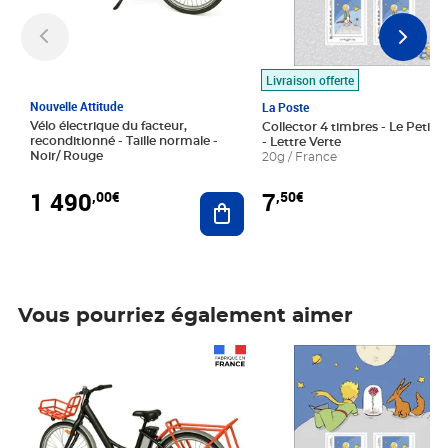
Livraison offerte
Nouvelle Attitude
La Poste
Vélo électrique du facteur,
Collector 4 timbres - Le Petit P
reconditionné - Taille normale -
- Lettre Verte
Noir/ Rouge
20g / France
1 490
7
,00€
,50€
Ajouter au panier
Vous pourriez également aimer
Prix 1 490,00€
Prix 7,50€