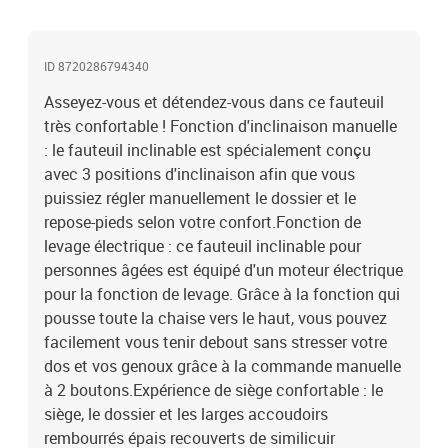
matériau très résistant. Il est résistant aux taches, ce qui le rend
facile à nettoyer avec un chiffon humide. La surface lisse donne
également un aspect luxueux et la beauté du cuir véritable.Cadre
ID 8720286794340
solide et stable : le cadre en bois et en métal offre une structure
solide et une grande stabilité. Ce fauteuil inclinable est
Asseyez-vous et détendez-vous dans ce fauteuil
confortable et durable.Couleur : rouge bordeauxMatériau :
très confortable ! Fonction d'inclinaison manuelle
similicuir (60 % PU, 30 % polyester, 10 % coton), métalDimensions
: le fauteuil inclinable est spécialement conçu
totales : 78,5 x 93 x 96,5 cm (l x P x H)Dimensions de couchage :
avec 3 positions d'inclinaison afin que vous
78,5 x 136,5 x 80,5 cm (l x P x H)Dimensions du siège : 53 x 51 cm
(l x P)Hauteur du siège à partir du sol : 45,5 cmHauteur des
puissiez régler manuellement le dossier et le
accoudoirs à partir du sol : 59,5 cmEntrée : c.c. 28 V, 1,5 ADossier
repose-pieds selon votre confort.Fonction de
et repose-pied réglablesAvec un moteur électrique pour la fonction
levage électrique : ce fauteuil inclinable pour
de levageL'assemblage est requisLa livraison contient :1 x fauteuil
personnes âgées est équipé d'un moteur électrique
inclinable 1 x adaptateur pour la fonction de levage1 x commande
pour la fonction de levage. Grâce à la fonction qui
manuelle pour la fonction de levage
pousse toute la chaise vers le haut, vous pouvez
facilement vous tenir debout sans stresser votre
dos et vos genoux grâce à la commande manuelle
à 2 boutons.Expérience de siège confortable : le
siège, le dossier et les larges accoudoirs
rembourrés épais recouverts de similicuir