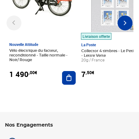
Livraison offerte
Nouvelle Attitude
La Poste
Vélo électrique du facteur,
Collector 4 timbres - Le Petit P
reconditionné - Taille normale -
- Lettre Verte
Noir/ Rouge
20g / France
1 490
7
,00€
,50€
Ajouter au panier
Nos Engagements