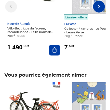
Livraison offerte
Nouvelle Attitude
La Poste
Vélo électrique du facteur,
Collector 4 timbres - Le Petit P
reconditionné - Taille normale -
- Lettre Verte
Noir/ Rouge
20g / France
1 490
7
,00€
,50€
Ajouter au panier
Vous pourriez également aimer
Prix 1 490,00€
Prix 7,50€