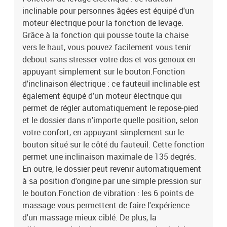
inclinable pour personnes âgées est équipé d'un
polypropylèneDimensions en position assise : 75 x 99 x 99 cm (l x
P x H)Dimensions de couchage : 75 x 145 x 81 cm (l x P x
moteur électrique pour la fonction de levage.
H)Largeur du siège : 50 cmProfondeur du siège : 57 cmHauteur du
Grâce à la fonction qui pousse toute la chaise
siège à partir du sol : 42-44 cmHauteur des accoudoirs à partir du
vers le haut, vous pouvez facilement vous tenir
sol : 58 cmOptions : massage sans chauffageType de massage :
debout sans stresser votre dos et vos genoux en
massage par vibrations par 6 pointsTension d'entrée : 5V
appuyant simplement sur le bouton.Fonction
c.c.Courant d'entrée : 2AAvec un moteur électrique pour le réglage
d'inclinaison électrique : ce fauteuil inclinable est
automatique du dossier et du repose-piedEntrée du moteur
également équipé d'un moteur électrique qui
électrique : c.c. 24 V, 1,5 ASortie du moteur électrique : 100-240
V~, 50-60 HzCapacité de charge maximale : 110 kgAssemblage
permet de régler automatiquement le repose-pied
requis : oui
et le dossier dans n'importe quelle position, selon
votre confort, en appuyant simplement sur le
bouton situé sur le côté du fauteuil. Cette fonction
permet une inclinaison maximale de 135 degrés.
En outre, le dossier peut revenir automatiquement
à sa position d'origine par une simple pression sur
le bouton.Fonction de vibration : les 6 points de
massage vous permettent de faire l'expérience
d'un massage mieux ciblé. De plus, la