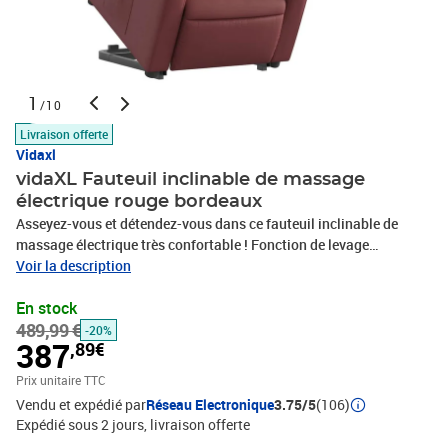
1
/10
Livraison offerte
Vidaxl
vidaXL Fauteuil inclinable de massage
électrique rouge bordeaux
Asseyez-vous et détendez-vous dans ce fauteuil inclinable de
massage électrique très confortable ! Fonction de levage
électrique : ce fauteuil inclinable pour personnes âgées est équipé
Voir la description
d'un moteur électrique pour la fonction de levage. Grâce à la
En stock
fonction qui pousse toute la chaise vers le haut, vous pouvez
489,99 €
facilement vous tenir debout sans stresser votre dos et vos genoux
-20%
387
,89€
en appuyant simplement sur le bouton.Fonction d'inclinaison
électrique : ce fauteuil inclinable est également équipé d'un moteur
Prix unitaire TTC
électrique qui permet de régler automatiquement le repose-pied et
Vendu et expédié par
Réseau Electronique
3.75/5
(106)
le dossier dans n'importe quelle position, selon votre confort, en
Expédié sous 2 jours
livraison offerte
appuyant simplement sur le bouton situé sur le côté du fauteuil.