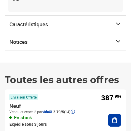
Caractéristiques
Notices
Toutes les autres offres
387
,99€
Livraison Offerte
Neuf
Vendu et expédié par
vidaXL
2.79/5
(14)
Ajouter
En stock
Expédié sous 3 jours