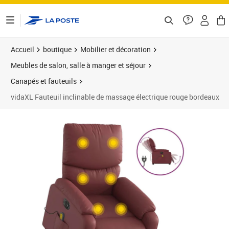
ontenu de la page
Accueil
boutique
Mobilier et décoration
Meubles de salon, salle à manger et séjour
Canapés et fauteuils
vidaXL Fauteuil inclinable de massage électrique rouge bordeaux
Prix barré 489,99 €
Prix 387,89€
Prix 3