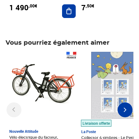
1 490
7
,00€
,50€
Ajouter au panier
Vous pourriez également aimer
Prix 1 490,00€
Prix 7,50€
Livraison offerte
Nouvelle Attitude
La Poste
Vélo électrique du facteur,
Collector 4 timbres - Le Petit P