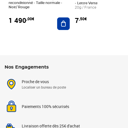
reconditionné - Taille normale -
- Lettre Verte
Noir/ Rouge
20g / France
1 490
7
,00€
,50€
Ajouter au panier
Nos Engagements
Proche de vous
Localiser un bureau de poste
Paiements 100% sécurisés
Livraison offerte dès 25€ d'achat