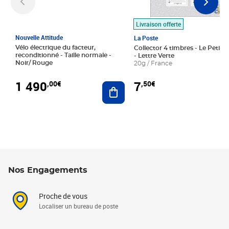
Livraison offerte
Nouvelle Attitude
La Poste
Vélo électrique du facteur,
Collector 4 timbres - Le Petit P
reconditionné - Taille normale -
- Lettre Verte
Noir/ Rouge
20g / France
1 490
7
,00€
,50€
Ajouter au panier
Nos Engagements
Proche de vous
Localiser un bureau de poste