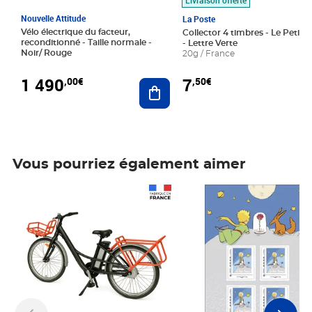
Nouvelle Attitude
La Poste
Vélo électrique du facteur,
Collector 4 timbres - Le Petit P
reconditionné - Taille normale -
- Lettre Verte
Noir/ Rouge
20g / France
1 490
7
,00€
,50€
Ajouter au panier
Vous pourriez également aimer
Prix 1 490,00€
Prix 7,50€