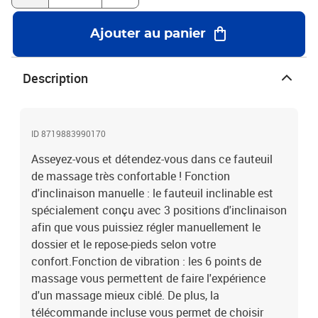
simple et épuré, et est respirant et durable.Cadre solide et stable :
le cadre en bois et en métal offre une structure solide et une
Ajouter au panier
grande stabilité. Ce fauteuil inclinable est confortable et
durable.Couleur : NoirMatériau : tissuDimensions totales : 73x 90
x 100 cm (L x l x H)Dimensions du siège : 50 x 54,5 x 45 cm (L x l x
Description
H)Hauteur de l'accoudoir au siège : 16 cmHauteur des accoudoirs
à partir du sol : 61 cmLongueur du dossier : 64 cmAvec 6 niveaux
de programmes de massageL'assemblage est requisCapacité de
charge max. : 110 kg
ID 8719883990170
Asseyez-vous et détendez-vous dans ce fauteuil
de massage très confortable ! Fonction
d'inclinaison manuelle : le fauteuil inclinable est
spécialement conçu avec 3 positions d'inclinaison
afin que vous puissiez régler manuellement le
dossier et le repose-pieds selon votre
confort.Fonction de vibration : les 6 points de
massage vous permettent de faire l'expérience
d'un massage mieux ciblé. De plus, la
télécommande incluse vous permet de choisir