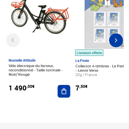
Livraison offerte
Nouvelle Attitude
La Poste
Vélo électrique du facteur,
Collector 4 timbres - Le Petit P
reconditionné - Taille normale -
- Lettre Verte
Noir/ Rouge
20g / France
1 490
7
,00€
,50€
Ajouter au panier