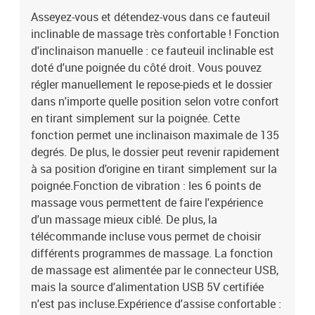
USB, mais la source d'alimentation USB 5V certifiée n'est pas
Asseyez-vous et détendez-vous dans ce fauteuil
incluse.Expérience d'assise confortable : le siège, le dossier et les
inclinable de massage très confortable ! Fonction
larges accoudoirs bien rembourrés recouverts de tissu procurent
une sensation confortable et chaleureuse, vous permettant de
d'inclinaison manuelle : ce fauteuil inclinable est
vous sentir enveloppé lorsque vous êtes assis. Le tissu présente un
doté d'une poignée du côté droit. Vous pouvez
aspect simple et épuré et est respirant et durable.Porte-gobelets et
régler manuellement le repose-pieds et le dossier
poche latérale pratiques : ce fauteuil dispose de deux porte-
dans n'importe quelle position selon votre confort
gobelets pratiques pour vos boissons et d'une poche latérale pour
en tirant simplement sur la poignée. Cette
votre télécommande ou pour garder vos objets essentiels à portée
fonction permet une inclinaison maximale de 135
de main.Cadre solide et stable : le cadre en bois et en métal offre
degrés. De plus, le dossier peut revenir rapidement
une structure solide et une grande stabilité. Ce fauteuil inclinable
est confortable et durable.Couleur : rouge bordeauxMatériau :
à sa position d'origine en tirant simplement sur la
tissu (100 % polyester), métal, contreplaquéMatériau de
poignée.Fonction de vibration : les 6 points de
remplissage : mousse, fibre de polypropylèneDimensions en
massage vous permettent de faire l'expérience
position assise : 75,5 x 93 x 99,5 cm (l x P x H)Dimensions de
d'un massage mieux ciblé. De plus, la
couchage : 75,5 x 147 x 80,5 cm (l x P x H)Largeur du siège : 50
télécommande incluse vous permet de choisir
cmProfondeur du siège : 58,5 cmHauteur du siège à partir du sol :
différents programmes de massage. La fonction
43,5-44,5 cmHauteur des accoudoirs à partir du sol : 56,5
de massage est alimentée par le connecteur USB,
cmOptions : massage sans chauffageType de massage : massage
par vibrations par 6 pointsTension d'entrée : 5V c.c.Courant
mais la source d'alimentation USB 5V certifiée
d'entrée : 2ACapacité de charge maximale : 110 kgL'assemblage
n'est pas incluse.Expérience d'assise confortable :