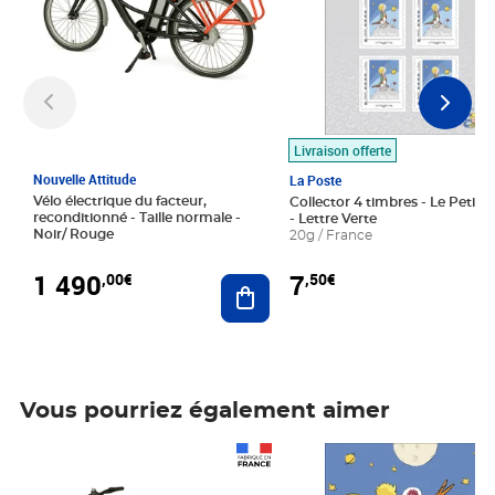
Livraison offerte
Nouvelle Attitude
La Poste
Vélo électrique du facteur,
Collector 4 timbres - Le Petit P
reconditionné - Taille normale -
- Lettre Verte
Noir/ Rouge
20g / France
1 490
7
,00€
,50€
Ajouter au panier
Vous pourriez également aimer
Prix 1 490,00€
Prix 7,50€