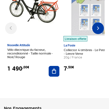
Livraison offerte
Nouvelle Attitude
La Poste
Vélo électrique du facteur,
Collector 4 timbres - Le Petit P
reconditionné - Taille normale -
- Lettre Verte
Noir/ Rouge
20g / France
1 490
7
,00€
,50€
Ajouter au panier
Nos Engagements