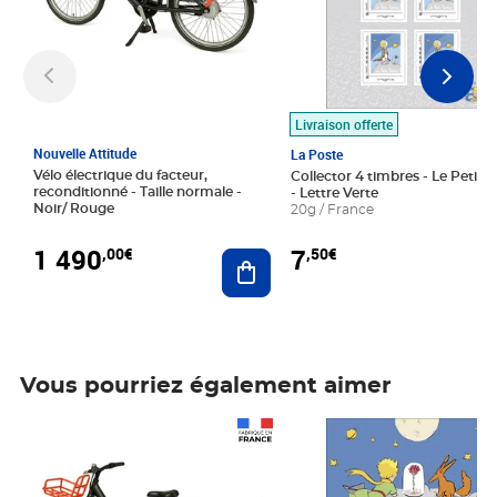
Livraison offerte
Nouvelle Attitude
La Poste
Vélo électrique du facteur,
Collector 4 timbres - Le Petit P
reconditionné - Taille normale -
- Lettre Verte
Noir/ Rouge
20g / France
1 490
7
,00€
,50€
Ajouter au panier
Vous pourriez également aimer
Prix 1 490,00€
Prix 7,50€