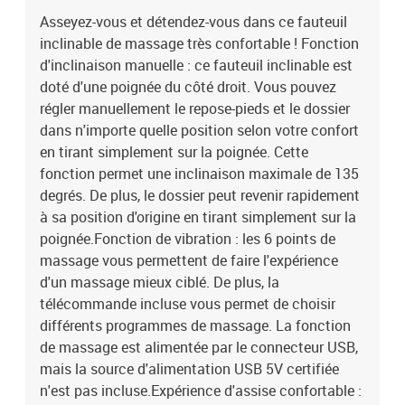
USB, mais la source d'alimentation USB 5V certifiée n'est pas
Asseyez-vous et détendez-vous dans ce fauteuil
incluse.Expérience d'assise confortable : le siège, le dossier et les
inclinable de massage très confortable ! Fonction
larges accoudoirs bien rembourrés recouverts de tissu procurent
une sensation confortable et chaleureuse, vous permettant de
d'inclinaison manuelle : ce fauteuil inclinable est
vous sentir enveloppé lorsque vous êtes assis. Le tissu présente un
doté d'une poignée du côté droit. Vous pouvez
aspect simple et épuré et est respirant et durable.Poche latérale
régler manuellement le repose-pieds et le dossier
pratique : ce fauteuil est doté d'une poche latérale pour ranger
dans n'importe quelle position selon votre confort
votre télécommande ou garder vos objets essentiels à portée de
en tirant simplement sur la poignée. Cette
main.Cadre solide et stable : le cadre en bois et en métal offre une
fonction permet une inclinaison maximale de 135
structure solide et une grande stabilité. Ce fauteuil inclinable est
degrés. De plus, le dossier peut revenir rapidement
confortable et durable.Couleur : marronMatériau : tissu (100 %
polyester), métal, contreplaquéMatériau de remplissage : mousse,
à sa position d'origine en tirant simplement sur la
fibre de polypropylèneDimensions de la position assise : 66 x 89,5
poignée.Fonction de vibration : les 6 points de
x 95,5 cm (l x P x H)Dimensions de couchage : 66 x 146 x 76,5 cm (l
massage vous permettent de faire l'expérience
x P x H)Largeur du siège : 50 cmProfondeur du siège : 55,5
d'un massage mieux ciblé. De plus, la
cmHauteur du siège à partir du sol : 42-44,5 cmHauteur des
télécommande incluse vous permet de choisir
accoudoirs à partir du sol : 55,5 cmOptions : massage sans
différents programmes de massage. La fonction
chauffageType de massage : massage par vibrations par 6
de massage est alimentée par le connecteur USB,
pointsTension d'entrée : 5V c.c.Courant d'entrée : 2ACapacité de
charge maximale : 110 kgL'assemblage est requis
mais la source d'alimentation USB 5V certifiée
n'est pas incluse.Expérience d'assise confortable :