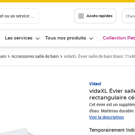
t ou un service ....
Chang
Accès rapides
Les services
Tous nos produits
Collection Pet
bain
Accessoires salle de bain
vidaXL Évier salle de bain blanc 71x
Vidaxl
vidaXL Évier sal
rectangulaire c
Cet évier est un suppléme
d'eau. Matériau durable 
Les matériaux céramique
Voir la description
durable.Trou de trop-ple
Temporairement Indi
l'eau lorsqu'elle est trop