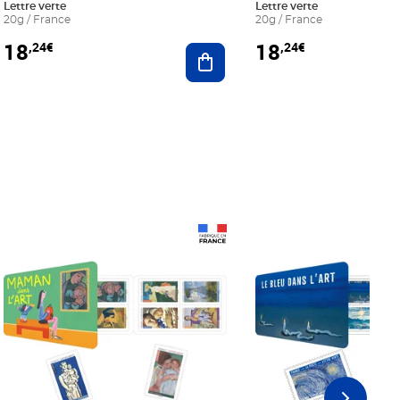
Lettre verte
Lettre verte
20g / France
20g / France
18
18
,24€
,24€
r au panier
Ajouter au panier
Prix 18,24€
Prix 18,24€