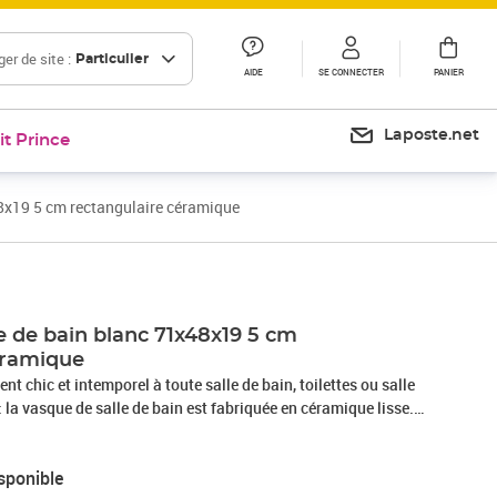
er de site :
Particulier
AIDE
SE CONNECTER
PANIER
Laposte.net
it Prince
48x19 5 cm rectangulaire céramique
le de bain blanc 71x48x19 5 cm
éramique
nt chic et intemporel à toute salle de bain, toilettes ou salle
: la vasque de salle de bain est fabriquée en céramique lisse.
s sont résistants et durables. Ce matériau est un choix
in : ce lavabo comporte un trou de trop-plein pour écouler
sponible
 pleine.Finition brillante : la finition brillante ajoute une