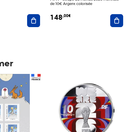
de 10€ Argent colorisée
148
,00€
Ajouter au panier
Ajoute
mer
Prix 148,00€