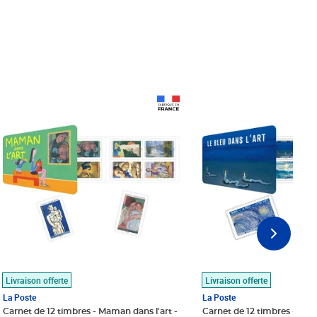
Prix 18,24€
Prix 18,24€
Livraison offerte
Livraison offerte
La Poste
La Poste
Carnet de 12 timbres - Maman dans l'art -
Carnet de 12 timbres - Le bl