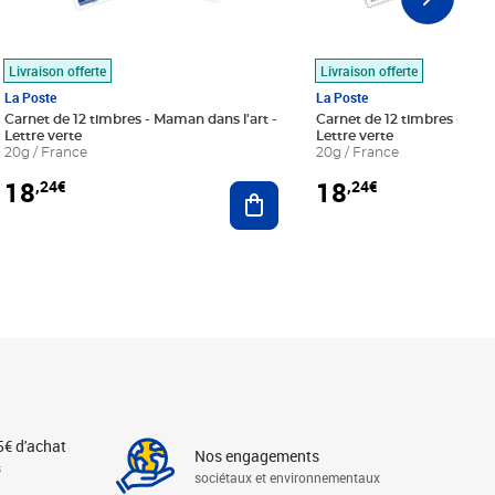
Livraison offerte
Livraison offerte
La Poste
La Poste
Carnet de 12 timbres - Maman dans l'art -
Carnet de 12 timbres - Le bl
Lettre verte
Lettre verte
20g / France
20g / France
18
18
,24€
,24€
r au panier
Ajouter au panier
5€ d'achat
Nos engagements
s
sociétaux et environnementaux