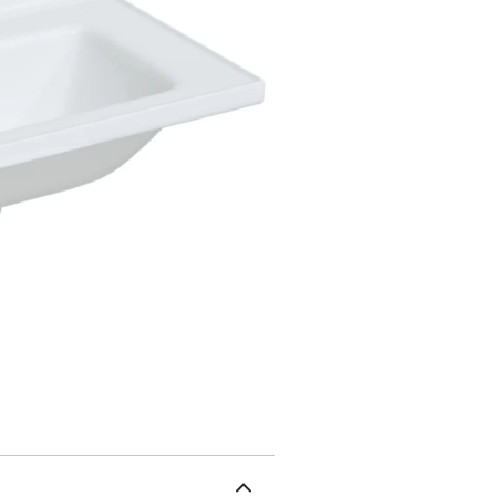
touche de charme à ce lav
robinet et le vidange ne
céramiqueDimensions tota
x 29 x 12 cm (L x l x H)
robinet : 3,5 cmAvec un 