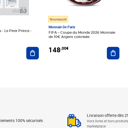
Nouveauté
Monnaie De Paris
 - Le Petit Prince -
FIFA – Coupe du Monde 2026 Monnaie
de 10€ Argent colorisée
148
,00€
Ajouter au panier
Ajoute
Livraison offerte dès 2
iements 100% sécurisés
Hors livres et hors produit
marketplace