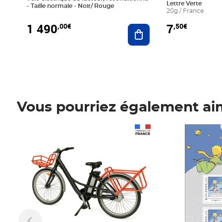
Lettre Verte
- Taille normale - Noir/ Rouge
20g / France
1 490
7
,00€
,50€
Ajouter au panier
Vous pourriez également ai
Prix 1 490,00€
Prix 7,50€