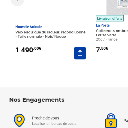
Livraison offerte
La Poste
Nouvelle Attitude
Collector 4 timbres
Vélo électrique du facteur, reconditionné
Lettre Verte
- Taille normale - Noir/ Rouge
20g / France
1 490
7
,00€
,50€
Ajouter au panier
Nos Engagements
Proche de vous
Pa
Localiser un bureau de poste