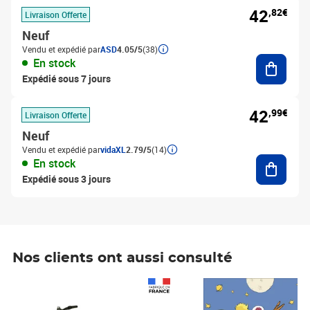
42
,82€
Livraison Offerte
Neuf
Vendu et expédié par
ASD
4.05/5
(38)
Ajouter
En stock
Expédié sous 7 jours
42
,99€
Livraison Offerte
Neuf
Vendu et expédié par
vidaXL
2.79/5
(14)
Ajouter
En stock
Expédié sous 3 jours
Nos clients ont aussi consulté
Prix 1 490,00€
Prix 7,50€