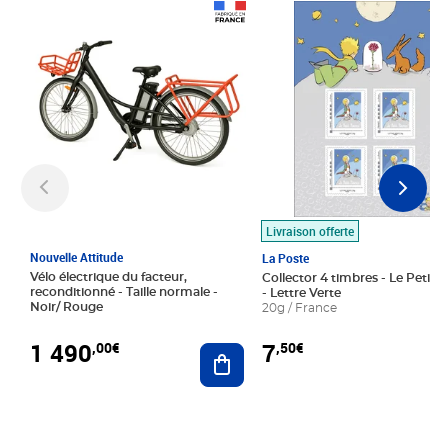
Prix 1 490,00€
Prix 7,50€
Livraison offerte
Nouvelle Attitude
La Poste
Vélo électrique du facteur,
Collector 4 timbres - Le Petit P
reconditionné - Taille normale -
- Lettre Verte
Noir/ Rouge
20g / France
1 490
7
,00€
,50€
Ajouter au panier