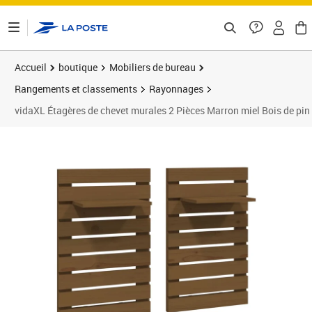
ontenu de la page
Accueil
boutique
Mobiliers de bureau
Rangements et classements
Rayonnages
vidaXL Étagères de chevet murales 2 Pièces Marron miel Bois de pin
Prix barré 60,99 €
Prix 39,87€
Prix 4
Prix 4