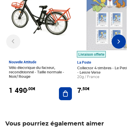
Livraison offerte
Nouvelle Attitude
La Poste
Vélo électrique du facteur,
Collector 4 timbres - Le Petit P
reconditionné - Taille normale -
- Lettre Verte
Noir/ Rouge
20g / France
1 490
7
,00€
,50€
Ajouter au panier
Vous pourriez également aimer