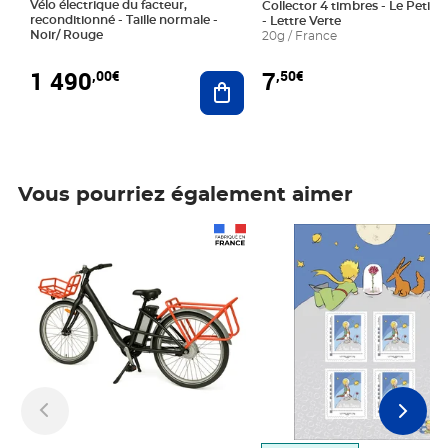
Vélo électrique du facteur,
Collector 4 timbres - Le Petit P
reconditionné - Taille normale -
- Lettre Verte
Noir/ Rouge
20g / France
1 490
7
,00€
,50€
Ajouter au panier
Vous pourriez également aimer
Prix 1 490,00€
Prix 7,50€