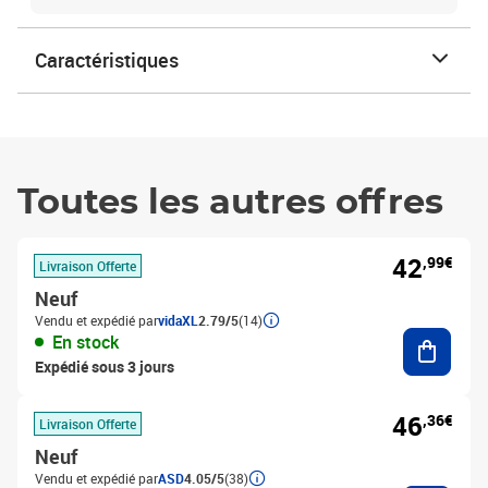
Caractéristiques
Toutes les autres offres
42
,99€
Livraison Offerte
Neuf
Vendu et expédié par
vidaXL
2.79/5
(14)
Ajouter
En stock
Expédié sous 3 jours
46
,36€
Livraison Offerte
Neuf
Vendu et expédié par
ASD
4.05/5
(38)