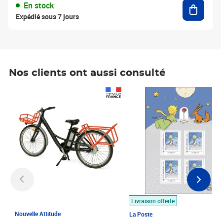
Ajouter
En stock
Expédié sous 7 jours
Nos clients ont aussi consulté
Prix 1 490,00€
Prix 7,50€
Livraison offerte
Nouvelle Attitude
La Poste