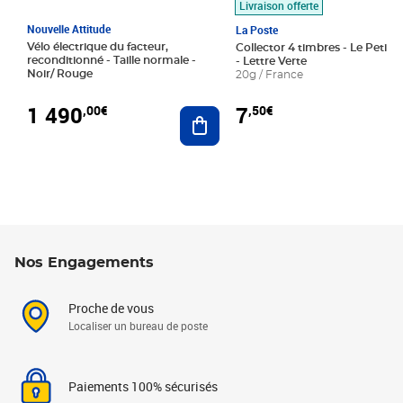
Livraison offerte
Nouvelle Attitude
La Poste
Vélo électrique du facteur,
Collector 4 timbres - Le Petit P
reconditionné - Taille normale -
- Lettre Verte
Noir/ Rouge
20g / France
1 490
7
,00€
,50€
Ajouter au panier
Nos Engagements
Proche de vous
Localiser un bureau de poste
Paiements 100% sécurisés