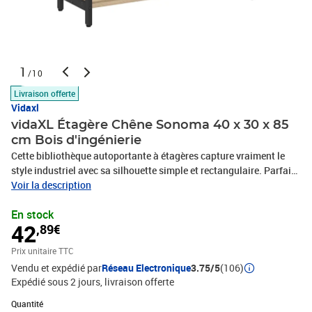
1
/10
Livraison offerte
Vidaxl
vidaXL Étagère Chêne Sonoma 40 x 30 x 85
cm Bois d'ingénierie
Cette bibliothèque autoportante à étagères capture vraiment le
style industriel avec sa silhouette simple et rectangulaire. Parfaite
pour un bureau moderne ou une pièce qui a besoin de rangement
Voir la description
stylé et pratique, elle te fournit beaucoup d'espace pour organiser
En stock
tes livres, déco et plus. Ses lignes nettes et ses matériaux bruts
42
,89€
soulignent son esthétique inspirée des entrepôts, faisant d'elle un
point focal qui apporte un vrai plus à ton espace. Étagères en bois
Prix unitaire TTC
d'ingénierie : Fabriquée avec du bois d'ingénierie, cette
Vendu et expédié par
Réseau Electronique
3.75/5
(106)
bibliothèque est durable et a une belle finition lisse. Cela veut dire
Expédié sous 2 jours
livraison offerte
qu'elle est résistante à l'usure et facile à nettoyer, parfait pour tes
objets décoratifs et les essentiels du quotidien. Design d'étagère à
Quantité : 1
Quantité