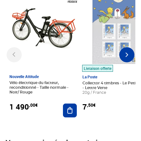
Livraison offerte
Nouvelle Attitude
La Poste
Vélo électrique du facteur,
Collector 4 timbres - Le Petit P
reconditionné - Taille normale -
- Lettre Verte
Noir/ Rouge
20g / France
1 490
7
,00€
,50€
Ajouter au panier