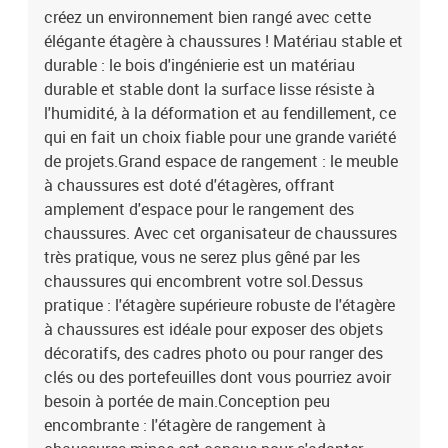
créez un environnement bien rangé avec cette
de rangement à chaussures mince est conçue pour s'adapter
parfaitement aux petits espaces comme les entrées, les couloirs,
élégante étagère à chaussures ! Matériau stable et
les vestiaires, etc.Facile à entretenir : grâce à sa surface lisse, la
durable : le bois d'ingénierie est un matériau
table se nettoie facilement à l'aide d'un chiffon humide et
durable et stable dont la surface lisse résiste à
nécessite peu d'entretien. Attention :Pour éviter qu'il ne bascule, ce
l'humidité, à la déformation et au fendillement, ce
produit doit être utilisé avec le dispositif de fixation murale
qui en fait un choix fiable pour une grande variété
fourni.Couleur : blancMatériau : bois d'ingénierieDimensions
de projets.Grand espace de rangement : le meuble
totales : 61 x 32 x 70 cm (l x P x H)Capacité de poids maximum : 60
à chaussures est doté d'étagères, offrant
kg Assemblage requis : oui
amplement d'espace pour le rangement des
chaussures. Avec cet organisateur de chaussures
très pratique, vous ne serez plus gêné par les
chaussures qui encombrent votre sol.Dessus
pratique : l'étagère supérieure robuste de l'étagère
à chaussures est idéale pour exposer des objets
décoratifs, des cadres photo ou pour ranger des
clés ou des portefeuilles dont vous pourriez avoir
besoin à portée de main.Conception peu
encombrante : l'étagère de rangement à