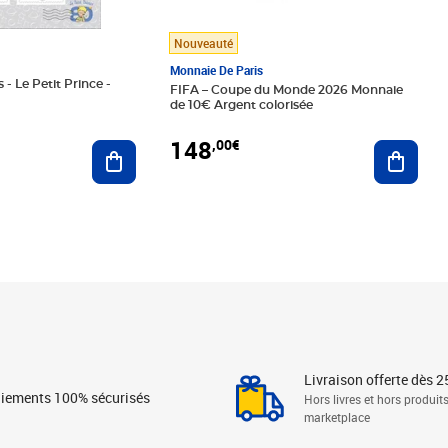
Nouveauté
Monnaie De Paris
 - Le Petit Prince -
FIFA – Coupe du Monde 2026 Monnaie
de 10€ Argent colorisée
148
,00€
Ajouter au panier
Ajoute
Livraison offerte dès 2
iements 100% sécurisés
Hors livres et hors produit
marketplace