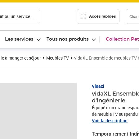
t ou un service ....
Chang
Accès rapides
Les services
Tous nos produits
Collection Pet
le à manger et séjour
Meubles TV
vidaXL Ensemble de meubles TV 6 
Vidaxl
vidaXL Ensemble
d'ingénierie
Équipé d'un grand espac
de meuble TV suspendu 
dans votre maison. Le me
Voir la description
intemporel à votre maiso
Temporairement Indi
garder bien organisés ou