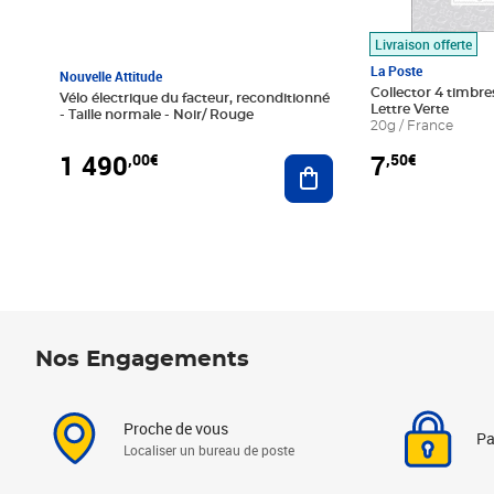
Livraison offerte
La Poste
Nouvelle Attitude
Collector 4 timbres
Vélo électrique du facteur, reconditionné
Lettre Verte
- Taille normale - Noir/ Rouge
20g / France
1 490
7
,00€
,50€
Ajouter au panier
Nos Engagements
Proche de vous
Pa
Localiser un bureau de poste