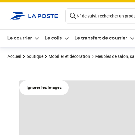
ontenu de la page
N° de suivi, rechercher un produi
Le courrier
Le colis
Le transfert de courrier
Accueil
boutique
Mobilier et décoration
Meubles de salon, sal
Ignorer les images