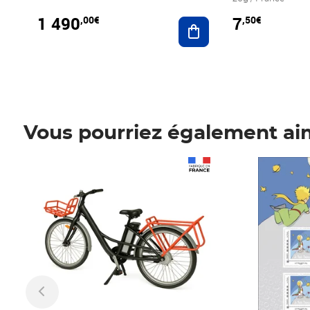
1 490
7
,00€
,50€
Ajouter au panier
Vous pourriez également ai
Prix 1 490,00€
Prix 7,50€