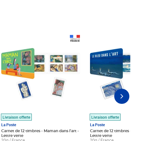
Prix 18,24€
Prix 18,24€
Livraison offerte
Livraison offerte
La Poste
La Poste
Carnet de 12 timbres - Maman dans l'art -
Carnet de 12 timbres - Le bl
Lettre verte
Lettre verte
20g / France
20g / France