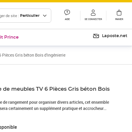
er de site :
Particulier
AIDE
SE CONNECTER
PANIER
Laposte.net
it Prince
Pièces Gris béton Bois d'ingénierie
 de meubles TV 6 Pièces Gris béton Bois
e de rangement pour organiser divers articles, cet ensemble
sera certainement un supplément pratique et accrocheur
uble TV est fixé au mur, ce qui en fait un supplément
n. Cet ensemble d’armoire HiFi est idéal pour afficher ou
sponible
 à portée de main tous les articles préférés. De plus,