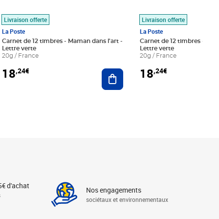
Livraison offerte
Livraison offerte
La Poste
La Poste
Carnet de 12 timbres - Maman dans l'art -
Carnet de 12 timbres - Le bl
Lettre verte
Lettre verte
20g / France
20g / France
18
18
,24€
,24€
r au panier
Ajouter au panier
5€ d'achat
Nos engagements
s
sociétaux et environnementaux