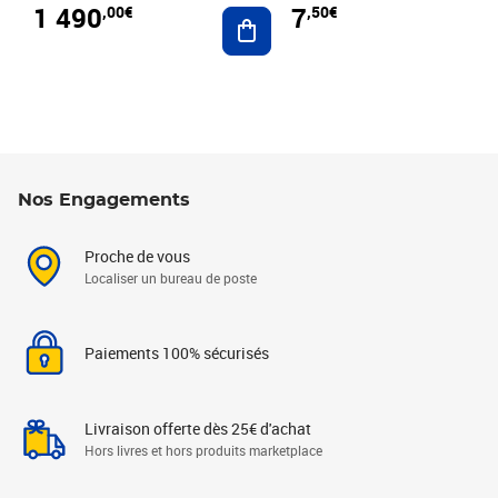
1 490
7
,00€
,50€
Ajouter au panier
Nos Engagements
Proche de vous
Localiser un bureau de poste
Paiements 100% sécurisés
Livraison offerte dès 25€ d'achat
Hors livres et hors produits marketplace