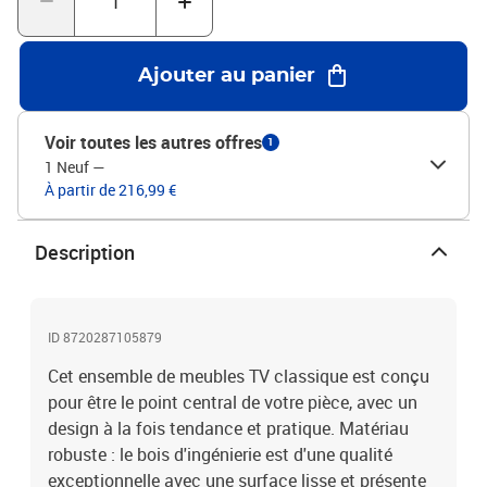
produit est livré avec un manuel de montage dans la boîte pour un
montage facile.Couleur : Gris bétonMatériau : bois d'ingénierieLa
livraison contient :2 x meuble TV : 30,5 x 30 x 30 cm (L x l x H)1 x
Ajouter au panier
meuble TV : 30,5 x 30 x 90 cm (L x l x H)2 x meuble TV : 80 x 30 x 30
cm (L x l x H)
Voir toutes les autres offres
1
1 Neuf
—
À partir de 216,99 €
Description
ID 8720287105879
Cet ensemble de meubles TV classique est conçu
pour être le point central de votre pièce, avec un
design à la fois tendance et pratique. Matériau
robuste : le bois d'ingénierie est d'une qualité
exceptionnelle avec une surface lisse et présente