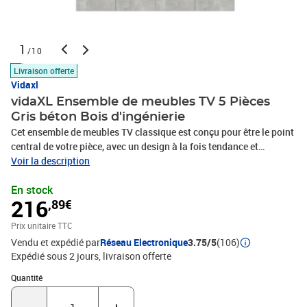
1
/10
Livraison offerte
Vidaxl
vidaXL Ensemble de meubles TV 5 Pièces
Gris béton Bois d'ingénierie
Cet ensemble de meubles TV classique est conçu pour être le point
central de votre pièce, avec un design à la fois tendance et
pratique. Matériau robuste : le bois d'ingénierie est d'une qualité
Voir la description
exceptionnelle avec une surface lisse et présente également
En stock
résistance, stabilité et résistance à l'humidité.Grand espace de
216
,89€
rangement : l'ensemble de meubles TV offre un grand espace de
rangement pour garder tous vos magazines, DVD et autres articles
Prix unitaire TTC
bien organisés.Design mural : le meuble TV ne prend pas de place
Vendu et expédié par
Réseau Electronique
3.75/5
(106)
au sol. Vous pouvez l'accrocher au mur facilement. Remarque :Les
Expédié sous 2 jours
livraison offerte
vis et les chevilles pour l'intérieur du mur ne sont pas incluses.
Recherchez et utilisez des vis et des chevilles adaptées à vos murs.
Quantité : 1
Quantité
Si vous n'êtes pas sûr, demandez conseil à un professionnel. Lisez
et suivez attentivement chaque étape des instructions.Chaque