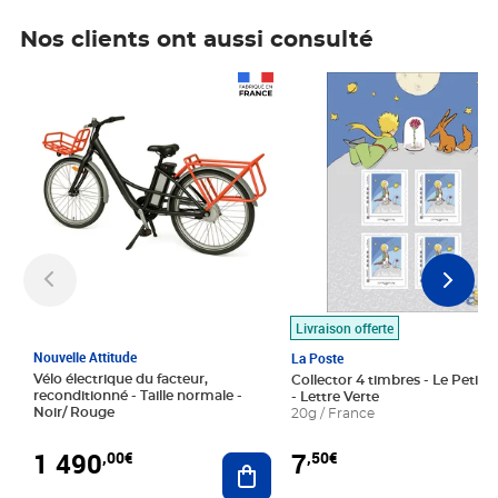
Nos clients ont aussi consulté
Prix 1 490,00€
Prix 7,50€
Livraison offerte
Nouvelle Attitude
La Poste
Vélo électrique du facteur,
Collector 4 timbres - Le Petit P
reconditionné - Taille normale -
- Lettre Verte
Noir/ Rouge
20g / France
1 490
7
,00€
,50€
Ajouter au panier