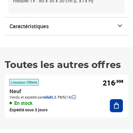
meuble TV : 80 x 30 x 30 cm (L x l x H)
Caractéristiques
Toutes les autres offres
216
,99€
Livraison Offerte
Neuf
Vendu et expédié par
vidaXL
2.79/5
(14)
Ajouter
En stock
Expédié sous 3 jours