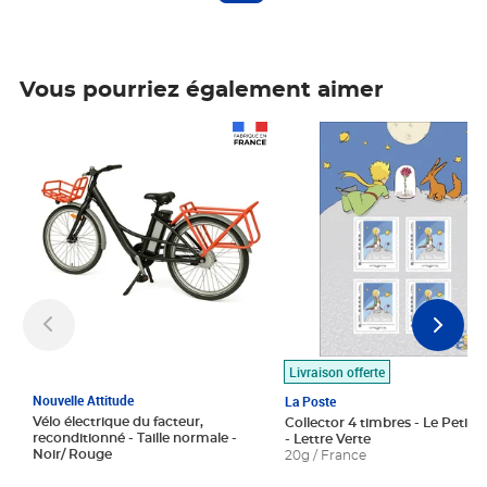
Vous pourriez également aimer
Prix 1 490,00€
Prix 7,50€
Livraison offerte
Nouvelle Attitude
La Poste
Vélo électrique du facteur,
Collector 4 timbres - Le Petit P
reconditionné - Taille normale -
- Lettre Verte
Noir/ Rouge
20g / France