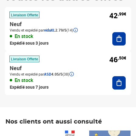
42
,99€
Livraison Offerte
Neuf
Vendu et expédié par
vidaXL
2.79/5
(14)
Ajouter
En stock
Expédié sous 3 jours
46
,50€
Livraison Offerte
Neuf
Vendu et expédié par
ASD
4.05/5
(38)
Ajouter
En stock
Expédié sous 7 jours
Nos clients ont aussi consulté
Prix 1 490,00€
Prix 7,50€