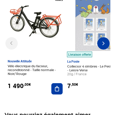
Livraison offerte
Nouvelle Attitude
La Poste
Vélo électrique du facteur,
Collector 4 timbres - Le Petit P
reconditionné - Taille normale -
- Lettre Verte
Noir/ Rouge
20g / France
1 490
7
,00€
,50€
Ajouter au panier