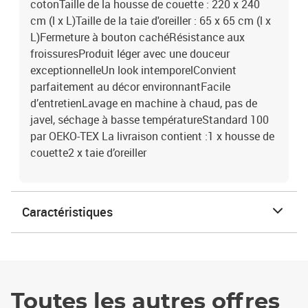
cotonTaille de la housse de couette : 220 x 240
cm (l x L)Taille de la taie d'oreiller : 65 x 65 cm (l x
L)Fermeture à bouton cachéRésistance aux
froissuresProduit léger avec une douceur
exceptionnelleUn look intemporelConvient
parfaitement au décor environnantFacile
d’entretienLavage en machine à chaud, pas de
javel, séchage à basse températureStandard 100
par OEKO-TEX La livraison contient :1 x housse de
couette2 x taie d’oreiller
Caractéristiques
Toutes les autres offres