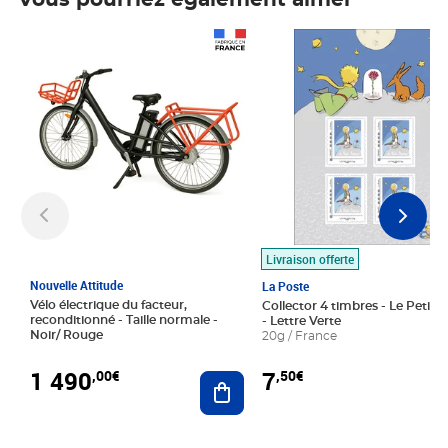
Vous pourriez également aimer
Prix 1 490,00€
Prix 7,50€
Livraison offerte
Nouvelle Attitude
La Poste
Vélo électrique du facteur,
Collector 4 timbres - Le Petit P
reconditionné - Taille normale -
- Lettre Verte
Noir/ Rouge
20g / France
1 490
7
,00€
,50€
Ajouter au panier