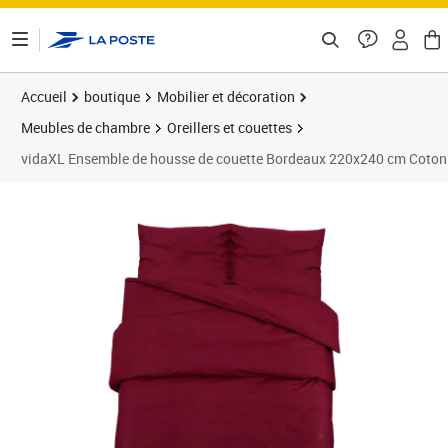
ontenu de la page
Accueil
boutique
Mobilier et décoration
Meubles de chambre
Oreillers et couettes
vidaXL Ensemble de housse de couette Bordeaux 220x240 cm Coton
Prix 42,88€
Prix 4
Prix 4