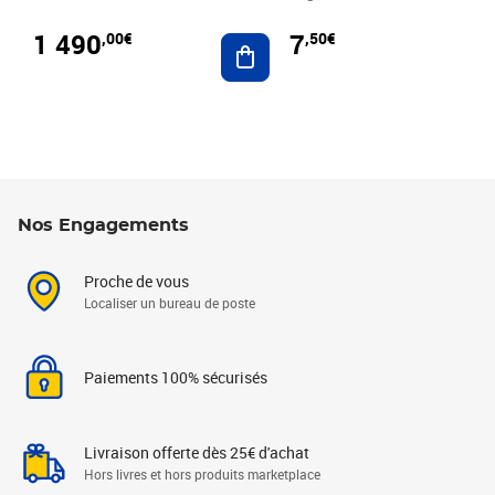
1 490
7
,00€
,50€
Ajouter au panier
Nos Engagements
Proche de vous
Localiser un bureau de poste
Paiements 100% sécurisés
Livraison offerte dès 25€ d'achat
Hors livres et hors produits marketplace