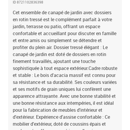
ID 8721102836398
La conception à lattes favorise une circulation d'air optimale et
empêche efficacement l'accumulation d'eau, garantissant un
Cet ensemble de canapé de jardin avec dossiers
mobilier de jardin sec et confortable.Housse amovible et lavable :
en rotin tressé est le complément parfait à votre
Ces coussins d'assise sont dotés de housses amovibles pour un
jardin, terrasse ou patio, offrant un espace
lavage et un entretien faciles.Conception modulaire : Ce mobilier
confortable et accueillant pour discuter en famille
d'extérieur a une conception modulaire, ce qui le rend entièrement
et entre amis ou simplement se détendre et
flexible et facile à déplacer, vous permettant ainsi de créer un
profiter du plein air. Dossier tressé élégant : Le
aménagement de mobilier d'extérieur personnalisé. Bon à savoir
canapé de jardin est doté de dossiers en rotin
:Pour que votre mobilier d'extérieur reste beau, nous vous
recommandons de le protéger avec une housse
finement travaillés, ajoutant une touche
imperméable.Capacité de charge maximale (par siège) : 110
sophistiquée à tout espace extérieur.Cadre robuste
kgAssemblage requis : OuiCanapé d'angle :Avec dossiers en
et stable : Le bois d'acacia massif est connu pour
rotinCouleur du rotin PE : BeigeMatériau : Bois d'acacia massif
sa résistance et sa durabilité. Ses couleurs variées
avec finition huilée, rotin PEDimensions : 65 x 65 x 65 cm (l x P x
et ses motifs de grain uniques lui confèrent une
H)Dimensions de l'assise : 61,5 x 61,5 cm (l x P)Hauteur de l'assise
apparence attrayante. Avec une bonne stabilité et
à partir du sol : 29 cmCanapé sans accoudoirs :Avec dossiers en
une bonne résistance aux intempéries, il est idéal
rotinCouleur du rotin PE : BeigeMatériau : Bois d'acacia massif
avec finition huilée, rotin PEDimensions : 65 x 65 x 65 cm (l x P x
pour la fabrication de meubles d'intérieur et
H)Assise Dimensions : 65 x 61,5 cm (l x P)Hauteur d'assise à partir
d'extérieur. Expérience d'assise confortable : Ce
du sol : 29 cmRepose-pieds de jardin :Matériau : Bois d'acacia
mobilier d'extérieur, doté de coussins épais et
massif avec finition à l'huileDimensions : 65 x 65 x 29 cm (l x P x