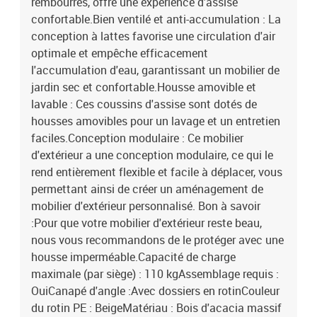
rembourrés, offre une expérience d'assise
H)Dimensions d'assise : 65 x 65 cm (l x P)Hauteur d'assise à partir
confortable.Bien ventilé et anti-accumulation : La
du sol : 29 cmTable de jardin :Matériau : Bois d'acacia massif avec
conception à lattes favorise une circulation d'air
finition à l'huileDimensions : 65 x 65 x 29 cm (l x P x H)Coussin
optimale et empêche efficacement
:Couleur : Blanc crèmeMatériau de la housse : Tissu (100 %
polyester)Matériau du coussin d'assise : MousseDossier Matériau
l'accumulation d'eau, garantissant un mobilier de
de remplissage du coussin : PolyfibreDimensions du coussin
jardin sec et confortable.Housse amovible et
d'assise (L) : 65 x 65 x 6 cm (l x P x É)Dimensions du coussin
lavable : Ces coussins d'assise sont dotés de
d'assise (M) : 65 x 61,5 x 6 cm (l x P x É)Dimensions du coussin
housses amovibles pour un lavage et un entretien
d'assise (P) : 61,5 x 61,5 x 6 cm (l x P x É)Dimensions du coussin de
faciles.Conception modulaire : Ce mobilier
dossier (L) : 65 x 41 x 15 cm (L x l x É)Dimensions du coussin de
d'extérieur a une conception modulaire, ce qui le
dossier (M) : 61,5 x 41 x 15 cm (L x l x É)Dimensions du coussin de
rend entièrement flexible et facile à déplacer, vous
dossier (P) : 50 x 41 x 15 cm (L x l x É)La livraison contient :1 x
Table de jardin2 x Canapés d'angle4 x Sans accoudoirs canapé1 x
permettant ainsi de créer un aménagement de
Repose-pieds de jardin7 x Coussin d'assise avec housse amovible
mobilier d'extérieur personnalisé. Bon à savoir
et lavable8 x Coussin de dossier
:Pour que votre mobilier d'extérieur reste beau,
nous vous recommandons de le protéger avec une
housse imperméable.Capacité de charge
maximale (par siège) : 110 kgAssemblage requis :
OuiCanapé d'angle :Avec dossiers en rotinCouleur
du rotin PE : BeigeMatériau : Bois d'acacia massif