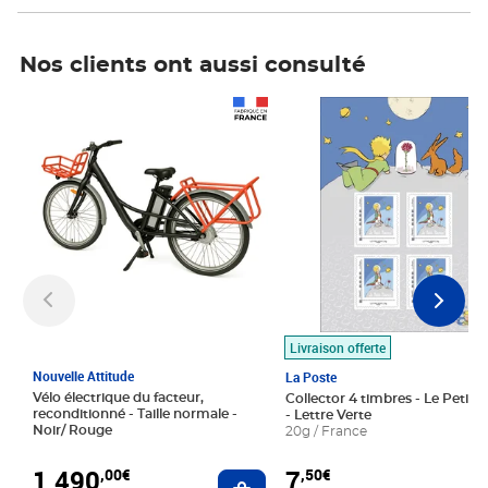
Nos clients ont aussi consulté
Prix 1 490,00€
Prix 7,50€
Livraison offerte
Nouvelle Attitude
La Poste
Vélo électrique du facteur,
Collector 4 timbres - Le Petit P
reconditionné - Taille normale -
- Lettre Verte
Noir/ Rouge
20g / France
1 490
7
,00€
,50€
Ajouter au panier