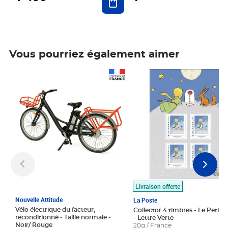
Vous pourriez également aimer
Prix 1 490,00€
Prix 7,50€
Livraison offerte
Nouvelle Attitude
La Poste
Vélo électrique du facteur,
Collector 4 timbres - Le Petit P
reconditionné - Taille normale -
- Lettre Verte
Noir/ Rouge
20g / France