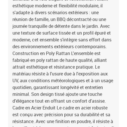
UVPlaces assisesFinition: Revêtement en poudreCapacité:
esthétique moderne et flexibilité modulaire, il
8ModulairePieds réglablesMatériaux résistants aux
s'adapte à divers scénarios extérieurs : une
UVAssemblage requis: OuiContenant de la livraison:4 x sieste
réunion de famille, un BBQ décontracté ou une
centrale avec rangement1 x siège d'angle avec rangement2 x
journée tranquille de détente dans le jardin. Avec
canapé avec rangement1 x repose-pieds avec rangement1 x table
une texture de surface tissée et un profil épuré et
de jardinEAN: 8721288369352SKU: 3356664Brand: vidaXL
moderne, cet ensemble s'intègre sans effort dans
des environnements extérieurs contemporains.
Construction en Poly Rattan L'ensemble est
fabriqué en poly rattan de haute qualité, alliant
attrait esthétique et résistance pratique. Le
matériau résiste à l'usure due à l'exposition aux
UV, aux conditions météorologiques et à un usage
quotidien, garantissant longévité et entretien
minimal. Son design tissé ajoute une touche
d'élégance tout en offrant un confort d'assise.
Cadre en Acier Enduit Le cadre en acier robuste
est conçu avec précision pour sa durabilité et sa
résistance. Avec une finition en poudre, il résiste à