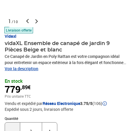
1
/10
Livraison offerte
Vidaxl
vidaXL Ensemble de canapé de jardin 9
Pièces Beige et blanc
Ce Canapé de Jardin en Poly Rattan est votre compagnon idéal
pour entretenir un espace extérieur à la fois élégant et fonctionnel.
Alliant esthétique moderne et flexibilité modulaire, il s'adapte à
Voir la description
divers scénarios extérieurs : une réunion de famille, un BBQ
En stock
décontracté ou une journée tranquille de détente dans le jardin.
779
,89€
Avec une texture de surface tissée et un profil épuré et moderne,
cet ensemble s'intègre sans effort dans des environnements
Prix unitaire TTC
extérieurs contemporains. Construction en Poly Rattan L'ensemble
Vendu et expédié par
Réseau Electronique
3.75/5
(106)
est fabriqué en poly rattan de haute qualité, alliant attrait
Expédié sous 2 jours
livraison offerte
esthétique et résistance pratique. Le matériau résiste à l'usure due
à l'exposition aux UV, aux conditions météorologiques et à un
Quantité : 1
Quantité
usage quotidien, garantissant longévité et entretien minimal. Son
design tissé ajoute une touche d'élégance tout en offrant un