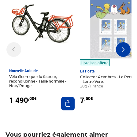
Livraison offerte
Nouvelle Attitude
La Poste
Vélo électrique du facteur,
Collector 4 timbres - Le Petit P
reconditionné - Taille normale -
- Lettre Verte
Noir/ Rouge
20g / France
1 490
7
,00€
,50€
Ajouter au panier
Vous pourriez également aimer