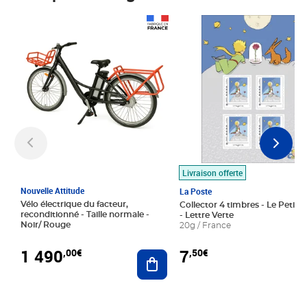
Prix 1 490,00€
Prix 7,50€
Livraison offerte
Nouvelle Attitude
La Poste
Vélo électrique du facteur,
Collector 4 timbres - Le Petit P
reconditionné - Taille normale -
- Lettre Verte
Noir/ Rouge
20g / France
1 490
7
,00€
,50€
Ajouter au panier