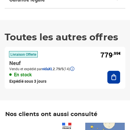
Toutes les autres offres
779
,99€
Livraison Offerte
Neuf
Vendu et expédié par
vidaXL
2.79/5
(14)
Ajouter
En stock
Expédié sous 3 jours
Nos clients ont aussi consulté
Prix 1 490,00€
Prix 7,50€