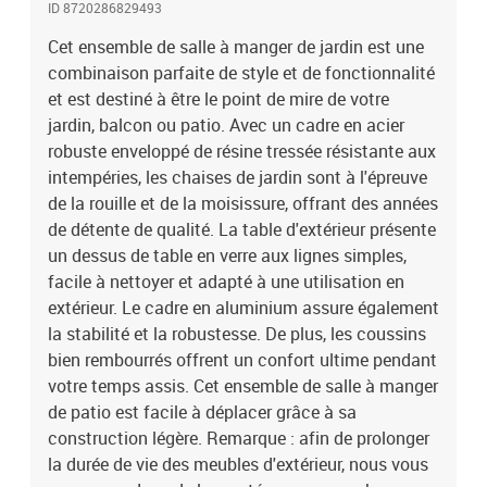
ID 8720286829493
imperméable.TableCouleur : NoirMatériau : verre,
aluminiumDimensions : 80 x 80 x 74 cm (L x l x H)ChaiseCouleur
Cet ensemble de salle à manger de jardin est une
de la résine tressée : beigeCouleur du coussin : blanc
combinaison parfaite de style et de fonctionnalité
crèmeMatériau : résine tressée, acier, tissu (100 %
et est destiné à être le point de mire de votre
polyester)Dimensions : 53 x 58 x 84 cm (l x P x H)Dimensions du
jardin, balcon ou patio. Avec un cadre en acier
siège : 39/44,5 x 46 cm (l x P)Hauteur du siège à partir du sol : 42
robuste enveloppé de résine tressée résistante aux
cmHauteur des accoudoirs à partir du sol : 62/65 cmÉpaisseur du
intempéries, les chaises de jardin sont à l'épreuve
coussin de siège : 4 cmL'assemblage est requisLa livraison
de la rouille et de la moisissure, offrant des années
contient :1 x table2 x chaise2 x coussin de siège
de détente de qualité. La table d'extérieur présente
un dessus de table en verre aux lignes simples,
facile à nettoyer et adapté à une utilisation en
extérieur. Le cadre en aluminium assure également
la stabilité et la robustesse. De plus, les coussins
bien rembourrés offrent un confort ultime pendant
votre temps assis. Cet ensemble de salle à manger
de patio est facile à déplacer grâce à sa
construction légère. Remarque : afin de prolonger
la durée de vie des meubles d'extérieur, nous vous