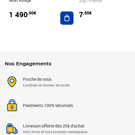
Noir/ Rouge
20g / France
1 490
7
,00€
,50€
Ajouter au panier
Nos Engagements
Proche de vous
Localiser un bureau de poste
Paiements 100% sécurisés
Livraison offerte dès 25€ d'achat
Hors livres et hors produits marketplace