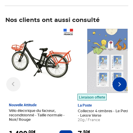
Nos clients ont aussi consulté
Prix 1 490,00€
Prix 7,50€
Livraison offerte
Nouvelle Attitude
La Poste
Vélo électrique du facteur,
Collector 4 timbres - Le Petit P
reconditionné - Taille normale -
- Lettre Verte
Noir/ Rouge
20g / France
,00€
,50€
Ajouter au panier