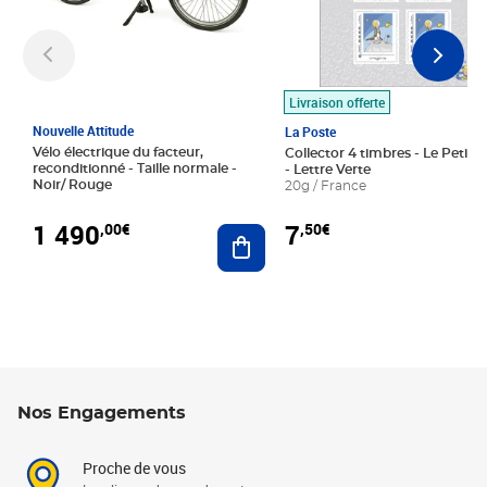
Livraison offerte
Nouvelle Attitude
La Poste
Vélo électrique du facteur,
Collector 4 timbres - Le Petit P
reconditionné - Taille normale -
- Lettre Verte
Noir/ Rouge
20g / France
1 490
7
,00€
,50€
Ajouter au panier
Nos Engagements
Proche de vous