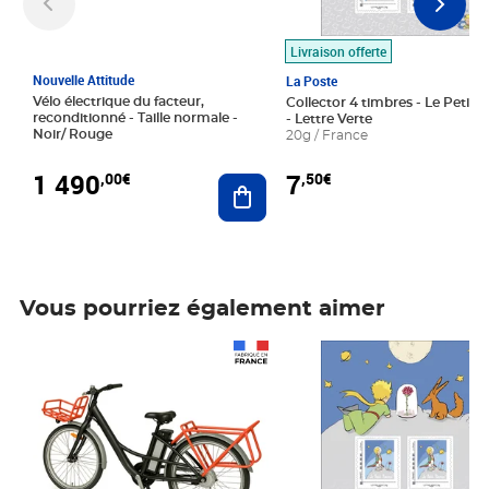
Livraison offerte
Nouvelle Attitude
La Poste
Vélo électrique du facteur,
Collector 4 timbres - Le Petit P
reconditionné - Taille normale -
- Lettre Verte
Noir/ Rouge
20g / France
1 490
7
,00€
,50€
Ajouter au panier
Vous pourriez également aimer
Prix 1 490,00€
Prix 7,50€