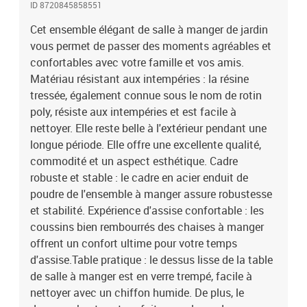
ID 8720845858551
décoratifs.Conception flexible : grâce à la construction légère, ces
chaises à dîner de jardin sont faciles à déplacer. Remarque :Pour
Cet ensemble élégant de salle à manger de jardin
que vos meubles d'extérieur restent beaux, nous vous
vous permet de passer des moments agréables et
recommandons de les protéger avec une housse
confortables avec votre famille et vos amis.
imperméable.Table :Couleur : noirMatériau : résine tressée, acier
Matériau résistant aux intempéries : la résine
enduit de poudre, verre trempéDimensions : 150 x 90 x 75 cm (L x l
tressée, également connue sous le nom de rotin
x H)Chaise :Couleur : noirMatériau : résine tressée, acier enduit de
poly, résiste aux intempéries et est facile à
poudreDimensions : 61 x 60 x 88 cm (I x P x H)Dimensions du siège
nettoyer. Elle reste belle à l'extérieur pendant une
: 47 x 46 cm (l x P)Hauteur du siège à partir du sol : 43 cmHauteur
des accoudoirs à partir du sol : 64 cmCoussin :Couleur du coussin
longue période. Elle offre une excellente qualité,
: noirMatériau de la housse du coussin : tissu (100 %
commodité et un aspect esthétique. Cadre
polyester)Matériau de remplissage : mousseÉpaisseur du coussin
robuste et stable : le cadre en acier enduit de
de siège : 4 cmL'assemblage est requisLa livraison contient :1 x
poudre de l'ensemble à manger assure robustesse
table6 x chaise6 x coussin de siège
et stabilité. Expérience d'assise confortable : les
coussins bien rembourrés des chaises à manger
offrent un confort ultime pour votre temps
d'assise.Table pratique : le dessus lisse de la table
de salle à manger est en verre trempé, facile à
nettoyer avec un chiffon humide. De plus, le