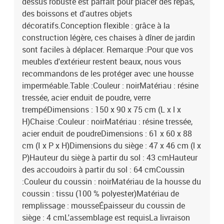
dessus robuste est parfait pour placer des repas,
des boissons et d'autres objets
décoratifs.Conception flexible : grâce à la
construction légère, ces chaises à dîner de jardin
sont faciles à déplacer. Remarque :Pour que vos
meubles d'extérieur restent beaux, nous vous
recommandons de les protéger avec une housse
imperméable.Table :Couleur : noirMatériau : résine
tressée, acier enduit de poudre, verre
trempéDimensions : 150 x 90 x 75 cm (L x l x
H)Chaise :Couleur : noirMatériau : résine tressée,
acier enduit de poudreDimensions : 61 x 60 x 88
cm (I x P x H)Dimensions du siège : 47 x 46 cm (l x
P)Hauteur du siège à partir du sol : 43 cmHauteur
des accoudoirs à partir du sol : 64 cmCoussin
:Couleur du coussin : noirMatériau de la housse du
coussin : tissu (100 % polyester)Matériau de
remplissage : mousseÉpaisseur du coussin de
siège : 4 cmL'assemblage est requisLa livraison