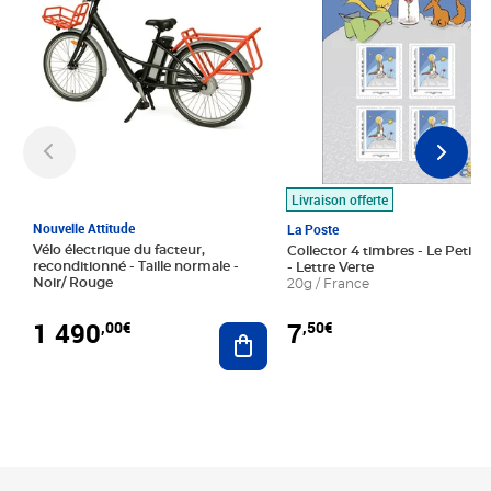
Livraison offerte
Nouvelle Attitude
La Poste
Vélo électrique du facteur,
Collector 4 timbres - Le Petit P
reconditionné - Taille normale -
- Lettre Verte
Noir/ Rouge
20g / France
1 490
7
,00€
,50€
Ajouter au panier