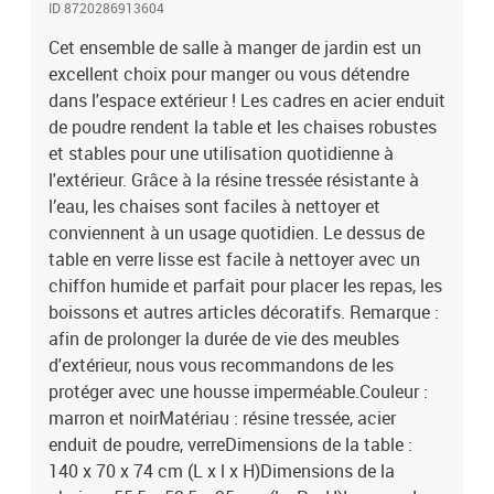
ID 8720286913604
cmHauteur du siège à partir du sol : 44 cmHauteur des accoudoirs
à partir du sol : 64 cmL'assemblage est requisLa livraison contient
Cet ensemble de salle à manger de jardin est un
:1 x table6 x chaise
excellent choix pour manger ou vous détendre
dans l'espace extérieur ! Les cadres en acier enduit
de poudre rendent la table et les chaises robustes
et stables pour une utilisation quotidienne à
l'extérieur. Grâce à la résine tressée résistante à
l’eau, les chaises sont faciles à nettoyer et
conviennent à un usage quotidien. Le dessus de
table en verre lisse est facile à nettoyer avec un
chiffon humide et parfait pour placer les repas, les
boissons et autres articles décoratifs. Remarque :
afin de prolonger la durée de vie des meubles
d'extérieur, nous vous recommandons de les
protéger avec une housse imperméable.Couleur :
marron et noirMatériau : résine tressée, acier
enduit de poudre, verreDimensions de la table :
140 x 70 x 74 cm (L x l x H)Dimensions de la