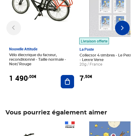
Livraison offerte
Nouvelle Attitude
La Poste
Vélo électrique du facteur,
Collector 4 timbres - Le Petit P
reconditionné - Taille normale -
- Lettre Verte
Noir/ Rouge
20g / France
1 490
7
,00€
,50€
Ajouter au panier
Vous pourriez également aimer
Prix 1 490,00€
Prix 7,50€