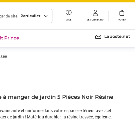
er de site :
Particulier
AIDE
SE CONNECTER
PANIER
Laposte.net
it Prince
ssée
Prix 297,99€
 à manger de jardin 5 Pièces Noir Résine
nvaincante et uniforme dans votre espace extérieur avec cet
er de jardin ! Matériau durable : la résine tressée, également
in poly, résiste aux intempéries et est facile à nettoyer. Elle
 pendant une longue période. Elle offre une excellente qualité,