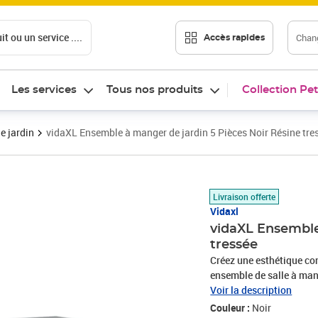
t ou un service ....
Chang
Accès rapides
Les services
Tous nos produits
Collection Pet
e jardin
vidaXL Ensemble à manger de jardin 5 Pièces Noir Résine tre
Prix barré 366,99 €
Prix 297,89€
Livraison offerte
Vidaxl
vidaXL Ensemble
tressée
Créez une esthétique co
ensemble de salle à mang
connue sous le nom de rot
Voir la description
reste belle à l'extérieur
Couleur :
Noir