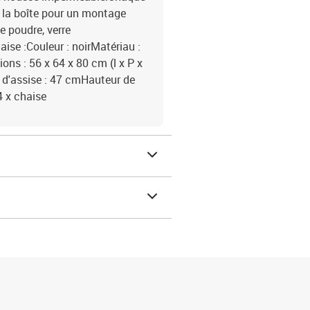
 la boîte pour un montage
de poudre, verre
ise :Couleur : noirMatériau :
ons : 56 x 64 x 80 cm (l x P x
 d'assise : 47 cmHauteur de
4 x chaise