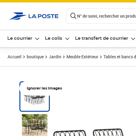
ontenu de la page
N° de suivi, rechercher un produi
Le courrier
Le colis
Le transfert de courrier
Accueil
boutique
Jardin
Meuble Extérieur
Tables et bancs d
Ignorer les images