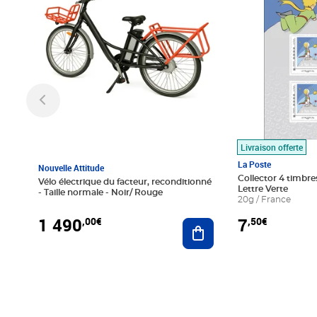
Livraison offerte
La Poste
Nouvelle Attitude
Collector 4 timbres
Vélo électrique du facteur, reconditionné
Lettre Verte
- Taille normale - Noir/ Rouge
20g / France
1 490
7
,00€
,50€
Ajouter au panier