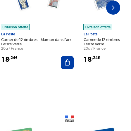
Livraison offerte
Livraison offerte
La Poste
La Poste
Carnet de 12 timbres - Maman dans l'art -
Carnet de 12 timbres - Le bl
Lettre verte
Lettre verte
20g / France
20g / France
18
18
,24€
,24€
r au panier
Ajouter au panier
Prix 18,24€
Prix 18,24€