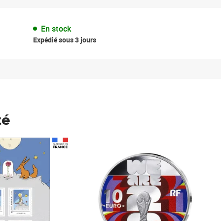
En stock
Expédié sous 3 jours
té
Prix 148,00€