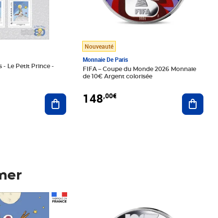
Nouveauté
Monnaie De Paris
 - Le Petit Prince -
FIFA – Coupe du Monde 2026 Monnaie
de 10€ Argent colorisée
148
,00€
Ajouter au panier
Ajoute
mer
Prix 148,00€