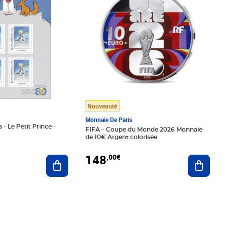
Nouveauté
Monnaie De Paris
 - Le Petit Prince -
FIFA – Coupe du Monde 2026 Monnaie
de 10€ Argent colorisée
148
,00€
Ajouter au panier
Ajoute