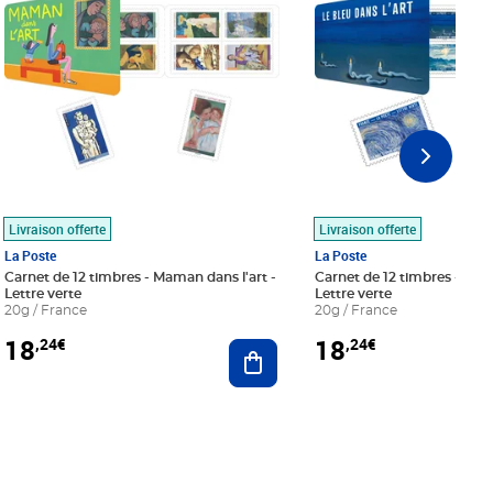
Livraison offerte
Livraison offerte
La Poste
La Poste
Carnet de 12 timbres - Maman dans l'art -
Carnet de 12 timbres - Le bl
Lettre verte
Lettre verte
20g / France
20g / France
18
18
,24€
,24€
r au panier
Ajouter au panier