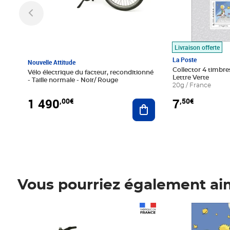
Livraison offerte
La Poste
Nouvelle Attitude
Collector 4 timbres
Vélo électrique du facteur, reconditionné
Lettre Verte
- Taille normale - Noir/ Rouge
20g / France
1 490
7
,00€
,50€
Ajouter au panier
Vous pourriez également ai
Prix 1 490,00€
Prix 7,50€