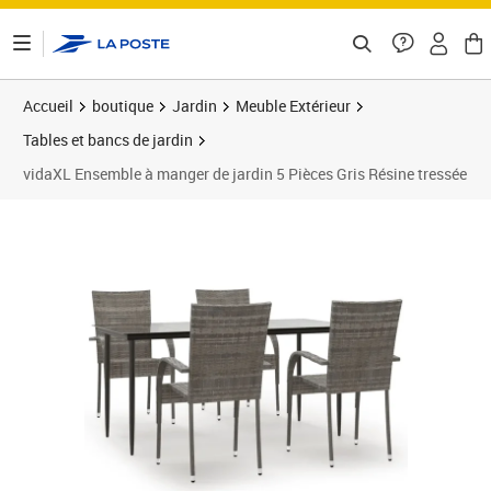
ontenu de la page
Accueil
boutique
Jardin
Meuble Extérieur
Tables et bancs de jardin
vidaXL Ensemble à manger de jardin 5 Pièces Gris Résine tressée
Prix barré 292,99 €
Prix 238,89€
Prix 2