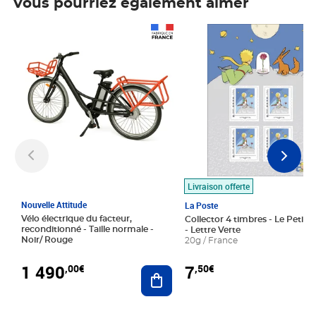
Vous pourriez également aimer
Prix 1 490,00€
Prix 7,50€
Livraison offerte
Nouvelle Attitude
La Poste
Vélo électrique du facteur,
Collector 4 timbres - Le Petit P
reconditionné - Taille normale -
- Lettre Verte
Noir/ Rouge
20g / France
1 490
7
,00€
,50€
Ajouter au panier