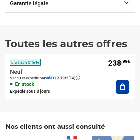
Garantie légale
Toutes les autres offres
238
,99€
Livraison Offerte
Neuf
Vendu et expédié par
vidaXL
2.79/5
(14)
Ajouter
En stock
Expédié sous 3 jours
Nos clients ont aussi consulté
Prix 1 490,00€
Prix 7,50€