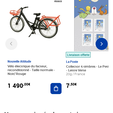
Livraison offerte
Nouvelle Attitude
La Poste
Vélo électrique du facteur,
Collector 4 timbres - Le Petit P
reconditionné - Taille normale -
- Lettre Verte
Noir/ Rouge
20g / France
1 490
7
,00€
,50€
Ajouter au panier