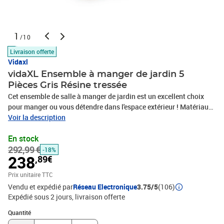
1
/10
Livraison offerte
Vidaxl
vidaXL Ensemble à manger de jardin 5
Pièces Gris Résine tressée
Cet ensemble de salle à manger de jardin est un excellent choix
pour manger ou vous détendre dans l'espace extérieur ! Matériau
durable : la résine tressée, également connue sous le nom de rotin
Voir la description
poly, résiste aux intempéries et est facile à nettoyer. Elle reste belle
En stock
à l'extérieur pendant une longue période. Elle offre une excellente
292,99 €
qualité, commodité et un aspect esthétique.Cadre robuste : les
-18%
238
,89€
cadres en acier enduit de poudre rendent l'ensemble de salle à
manger d'extérieur robuste et stable pour une utilisation
Prix unitaire TTC
quotidienne à l'extérieur.Dessus de table pratique : le dessus lisse
Vendu et expédié par
Réseau Electronique
3.75/5
(106)
de la table de salle à manger est en verre trempé, facile à nettoyer
Expédié sous 2 jours
livraison offerte
avec un chiffon humide. De plus, le dessus robuste est parfait pour
Quantité : 1
placer des repas, des boissons et d'autres objets
Quantité
décoratifs.Conception flexible : grâce à leur construction légère,