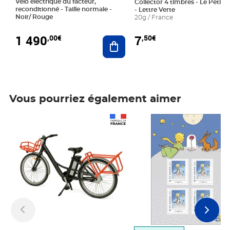
Vélo électrique du facteur,
Collector 4 timbres - Le Petit P
reconditionné - Taille normale -
- Lettre Verte
Noir/ Rouge
20g / France
1 490
7
,00€
,50€
Ajouter au panier
Vous pourriez également aimer
Prix 1 490,00€
Prix 7,50€