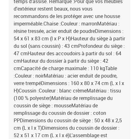
temps d'assise. Remarque :Pour que vos meubles
d'extérieur restent beaux, nous vous
recommandons de les protéger avec une housse
imperméable.Chaise :Couleur : marronMatériau :
résine tressée, acier enduit de poudreDimensions :
54 x 61 x 83 cm (l x P x H)Hauteur du siège à partir
du sol (sans coussin) : 43 cmProfondeur du siège :
47 cmHauteur des accoudoirs à partir du sol : 64
cmHauteur du dossier à partir du siège : 42
cmCapacité de charge maximale : 110 kgTable
:Couleur : noirMatériau : acier enduit de poudre,
verre trempéDimensions : 160 x 80 x 74 cm (L x l x
H)Coussin :Couleur : blanc crèmeMatériau : tissu
(100 % polyester)Matériau de remplissage du
coussin de siège : mousseMatériau de
remplissage du coussin de dossier : coton
PPDimensions du coussin de siège : 50 x 48 x 2,5
cm (L x l x T)Dimensions du coussin de dossier :
52 x 51 x 17 cm (L x l x é)L'assemblage est