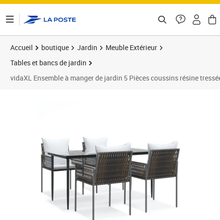
ontenu de la page
Accueil
boutique
Jardin
Meuble Extérieur
Tables et bancs de jardin
vidaXL Ensemble à manger de jardin 5 Pièces coussins résine tressée
Prix 303,99€
Prix b
Prix 3