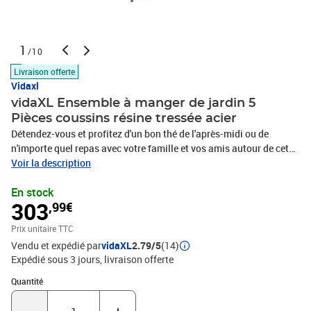
1
/10
Livraison offerte
Vidaxl
vidaXL Ensemble à manger de jardin 5
Pièces coussins résine tressée acier
Détendez-vous et profitez d'un bon thé de l'après-midi ou de
n'importe quel repas avec votre famille et vos amis autour de cet
ensemble de salle à manger de jardin ! Matériau durable : la résine
Voir la description
tressée, également connue sous le nom de rotin poly, résiste aux
En stock
intempéries et est facile à nettoyer. Elle reste belle à l'extérieur
303
,99€
pendant une longue période. Elle offre une excellente qualité,
commodité et un aspect esthétique.Cadre robuste et stable : les
Prix unitaire TTC
cadres en acier rendent l'ensemble à manger robuste et stable pour
Vendu et expédié par
vidaXL
2.79/5
(14)
une utilisation quotidienne à l'extérieur.Dessus de table pratique :
Expédié sous 3 jours
livraison offerte
le plateau lisse de la table à manger est en verre trempé facile à
nettoyer avec un chiffon humide. De plus, il offre un excellent
Quantité : 1
Quantité
support pour contenir vos repas, boissons et autres objets
décoratifs.Assise confortable : la chaise à manger est conçue avec