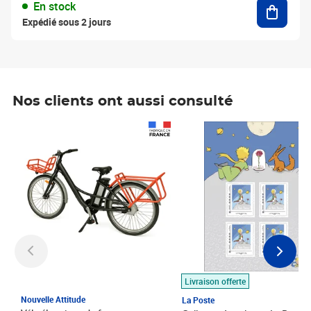
Ajouter
En stock
Expédié sous 2 jours
Nos clients ont aussi consulté
Prix 1 490,00€
Prix 7,50€
Livraison offerte
Nouvelle Attitude
La Poste