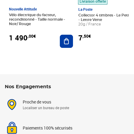
Livraison offerte
Nouvelle Attitude
La Poste
Vélo électrique du facteur,
Collector 4 timbres - Le Petit P
reconditionné - Taille normale -
- Lettre Verte
Noir/ Rouge
20g / France
1 490
7
,00€
,50€
Ajouter au panier
Nos Engagements
Proche de vous
Localiser un bureau de poste
Paiements 100% sécurisés