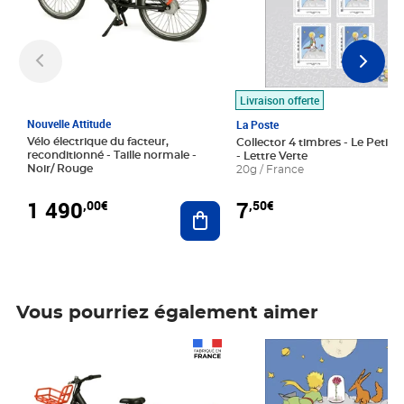
Livraison offerte
Nouvelle Attitude
La Poste
Vélo électrique du facteur,
Collector 4 timbres - Le Petit P
reconditionné - Taille normale -
- Lettre Verte
Noir/ Rouge
20g / France
1 490
7
,00€
,50€
Ajouter au panier
Vous pourriez également aimer
Prix 1 490,00€
Prix 7,50€