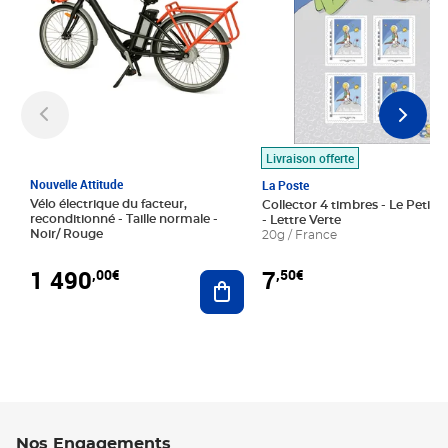
Livraison offerte
Nouvelle Attitude
La Poste
Vélo électrique du facteur,
Collector 4 timbres - Le Petit P
reconditionné - Taille normale -
- Lettre Verte
Noir/ Rouge
20g / France
1 490
7
,00€
,50€
Ajouter au panier
Nos Engagements