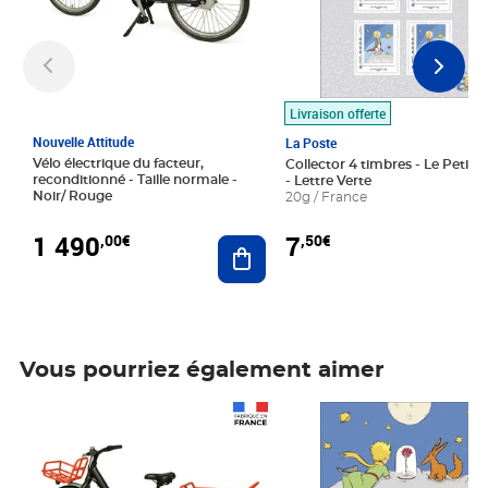
Livraison offerte
Nouvelle Attitude
La Poste
Vélo électrique du facteur,
Collector 4 timbres - Le Petit P
reconditionné - Taille normale -
- Lettre Verte
Noir/ Rouge
20g / France
1 490
7
,00€
,50€
Ajouter au panier
Vous pourriez également aimer
Prix 1 490,00€
Prix 7,50€