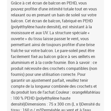
aluminiumCorde synthétique de 12 m incluseAssemblage requis :
Grâce à cet écran de balcon en PEHD, vous
Non
pouvez profiter d'une intimité totale tout en vous
relaxant ou en prenant un bain de soleil sur votre
balcon. Cet écran de balcon, fabriqué en PEHD
(polyéthylène haute densité), est résistant à la
moisissure et aux UV. La structure spéciale «
ouverte » du tissu laisse passer le vent, vous
permettant ainsi de toujours profiter d'une brise
fraîche sur votre balcon. Le pare-soleil peut être
facilement fixé au balcon grâce à ses œillets en
aluminium et à la corde fournie. Bon à savoir : ce
produit nécessite des crochets compatibles (non
fournis) pour une utilisation correcte. Pour
garantir un ajustement parfait, veuillez tenir
compte de la longueur combinée des crochets et
du produit lors de l'achat.Couleur : orangeMatériau
: 100 % PEHD (polyéthylène haute
densité)Dimensions : 75 x 300 cm (L x l)Densité du
tissu : 160 g / m²Perméable au vent et à l'eau