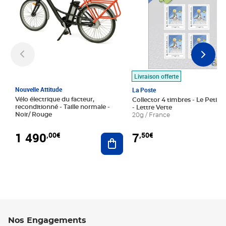
Livraison offerte
Nouvelle Attitude
La Poste
Vélo électrique du facteur,
Collector 4 timbres - Le Petit P
reconditionné - Taille normale -
- Lettre Verte
Noir/ Rouge
20g / France
1 490
7
,00€
,50€
Ajouter au panier
Nos Engagements