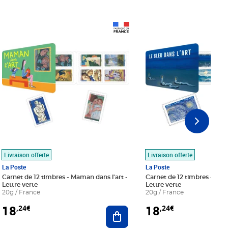
Prix 18,24€
Prix 18,24€
Livraison offerte
Livraison offerte
La Poste
La Poste
Carnet de 12 timbres - Maman dans l'art -
Carnet de 12 timbres - Le bl
Lettre verte
Lettre verte
20g / France
20g / France
18
18
,24€
,24€
r au panier
Ajouter au panier