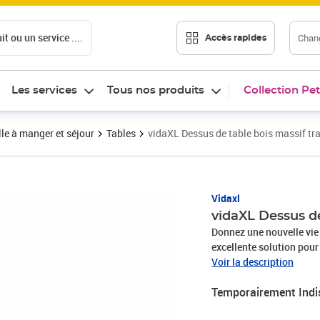
t ou un service ....
Chang
Accès rapides
Les services
Tous nos produits
Collection Pet
le à manger et séjour
Tables
vidaXL Dessus de table bois massif tra
Vidaxl
vidaXL Dessus de
Donnez une nouvelle vie 
excellente solution pour
commercial. Construction
Voir la description
matériau naturel d'une 
Temporairement Indi
et un grain dense, ce qu
table peut être pliée et