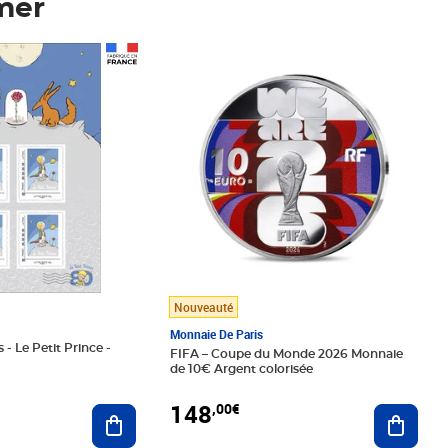
mer
Prix 148,00€
Nouveauté
Monnaie De Paris
 - Le Petit Prince -
FIFA – Coupe du Monde 2026 Monnaie
de 10€ Argent colorisée
148
,00€
Ajouter au panier
Ajoute