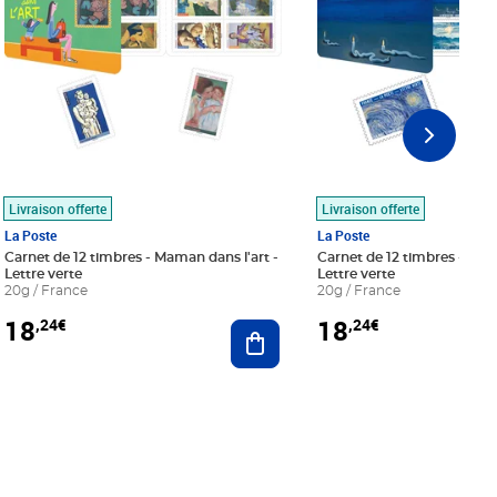
Livraison offerte
Livraison offerte
La Poste
La Poste
Carnet de 12 timbres - Maman dans l'art -
Carnet de 12 timbres - Le bl
Lettre verte
Lettre verte
20g / France
20g / France
18
18
,24€
,24€
r au panier
Ajouter au panier