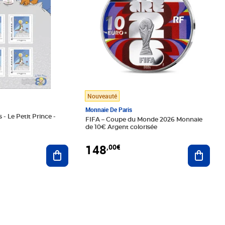
Nouveauté
Monnaie De Paris
 - Le Petit Prince -
FIFA – Coupe du Monde 2026 Monnaie
de 10€ Argent colorisée
148
,00€
Ajouter au panier
Ajoute