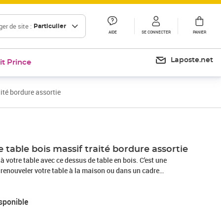
er de site :
Particulier
AIDE
SE CONNECTER
PANIER
Laposte.net
it Prince
ité bordure assortie
 table bois massif traité bordure assortie
à votre table avec ce dessus de table en bois. C'est une
 renouveler votre table à la maison ou dans un cadre
 durable : le dessus de table est en bois de chêne massif, un
grande beauté. Le bois de chêne a une couleur marron moyen
sponible
i contribue à son aspect unique. Grâce à ses charnières, la
 rangée dans des espaces étroits.Applications polyvalentes : le