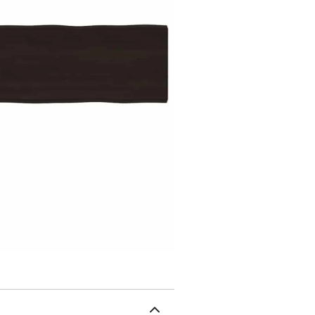
dessus de table de remp
fonction de vos besoins.
avec une peinture foncée
n'est pas nécessaire.Fabr
méticuleusement fabriqu
charme naturel. Ainsi, l
nuances de couleur font
unique. La livraison est a
produit. Bon à savoir :E
des imperfections que n
aspect lisse.Couleur : m
foncéeDimensions totale
support de base : 28,8 