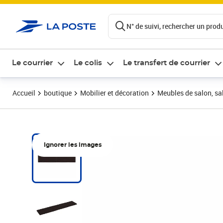
ontenu de la page
N° de suivi, rechercher un produi
Le courrier
Le colis
Le transfert de courrier
Accueil
boutique
Mobilier et décoration
Meubles de salon, sal
Ignorer les images