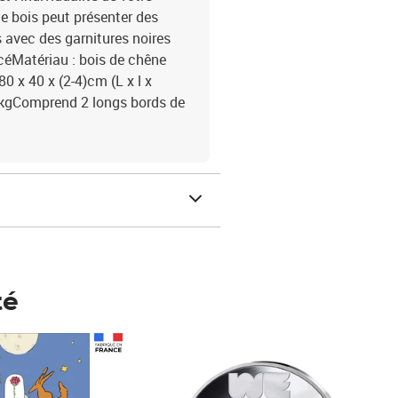
le bois peut présenter des
avec des garnitures noires
ncéMatériau : bois de chêne
0 x 40 x (2-4)cm (L x l x
 kgComprend 2 longs bords de
té
Prix 148,00€