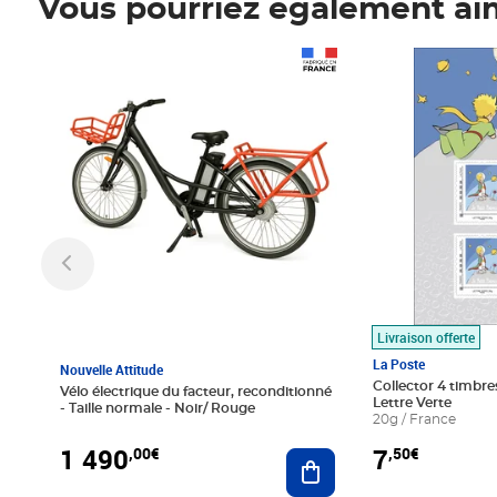
Vous pourriez également ai
Prix 1 490,00€
Prix 7,50€
Livraison offerte
La Poste
Nouvelle Attitude
Collector 4 timbres
Vélo électrique du facteur, reconditionné
Lettre Verte
- Taille normale - Noir/ Rouge
20g / France
1 490
7
,00€
,50€
Ajouter au panier