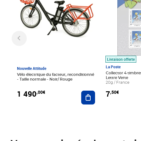
Livraison offerte
La Poste
Nouvelle Attitude
Collector 4 timbres
Vélo électrique du facteur, reconditionné
Lettre Verte
- Taille normale - Noir/ Rouge
20g / France
1 490
7
,00€
,50€
Ajouter au panier