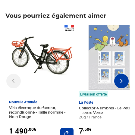
Vous pourriez également aimer
Prix 1 490,00€
Prix 7,50€
Livraison offerte
Nouvelle Attitude
La Poste
Vélo électrique du facteur,
Collector 4 timbres - Le Petit P
reconditionné - Taille normale -
- Lettre Verte
Noir/ Rouge
20g / France
1 490
7
,00€
,50€
Ajouter au panier