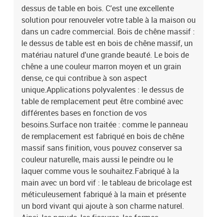
dessus de table en bois. C'est une excellente
charme naturel. Ainsi, les nœuds, les fissures, les formes
légèrement incurvées et les nuances de couleur font partie du bois
solution pour renouveler votre table à la maison ou
de chêne. Chaque pièce présente un caractère unique. La livraison
dans un cadre commercial. Bois de chêne massif :
est aléatoire, ce qui garantit l'exclusivité et l'individualité de votre
le dessus de table est en bois de chêne massif, un
produit. Bon à savoir :En tant que produit naturel, le bois peut
matériau naturel d'une grande beauté. Le bois de
présenter des nœuds et des imperfections que nous remplissons
chêne a une couleur marron moyen et un grain
avec des garnitures noires pour garantir un aspect lisse.Matériau :
dense, ce qui contribue à son aspect
bois de chêne massif (non traité)Dimensions totales : 80 x 40 x (2-
unique.Applications polyvalentes : le dessus de
4)cm (L x l x é)Capacité maximale : 25,6 kgComprend 2 longs
bords de vie latéraux
table de remplacement peut être combiné avec
différentes bases en fonction de vos
besoins.Surface non traitée : comme le panneau
de remplacement est fabriqué en bois de chêne
massif sans finition, vous pouvez conserver sa
couleur naturelle, mais aussi le peindre ou le
laquer comme vous le souhaitez.Fabriqué à la
main avec un bord vif : le tableau de bricolage est
méticuleusement fabriqué à la main et présente
un bord vivant qui ajoute à son charme naturel.