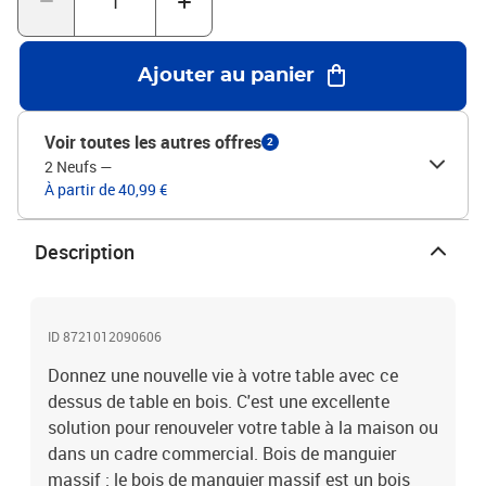
:Chaque article est unique, avec des variations de couleurs et de
grains. La livraison est aléatoire, ce qui garantit l'exclusivité et
l'individualité de votre produit.En raison de la forme naturelle du
Ajouter au panier
bois massif à bord naturel, la largeur peut varier légèrement de +1-
2 cm ou –3-5 cm.Matériau : bois de manguier brut massif avec
une finition naturelleDimensions : 70 x 30 x 2,5 cm (L x l x
Voir toutes les autres offres
2
é)Comprend 1 bord vivant latéraleLa livraison contient
2 Neufs
—
uniquement le dessus de table
À partir de 40,99 €
Description
ID 8721012090606
Donnez une nouvelle vie à votre table avec ce
dessus de table en bois. C'est une excellente
solution pour renouveler votre table à la maison ou
dans un cadre commercial. Bois de manguier
massif : le bois de manguier massif est un bois