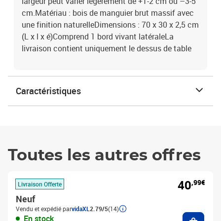
largeur peut varier légèrement de +1-2 cm ou –3-5
cm.Matériau : bois de manguier brut massif avec
une finition naturelleDimensions : 70 x 30 x 2,5 cm
(L x l x é)Comprend 1 bord vivant latéraleLa
livraison contient uniquement le dessus de table
Caractéristiques
Toutes les autres offres
40
,99€
Livraison Offerte
Neuf
Vendu et expédié par
vidaXL
2.79/5
(14)
Ajouter
En stock