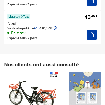
Expédié sous 3 jours
43
,97€
Livraison Offerte
Neuf
Vendu et expédié par
ASD
4.05/5
(38)
Ajouter
En stock
Expédié sous 7 jours
Nos clients ont aussi consulté
Prix 1 490,00€
Prix 7,50€