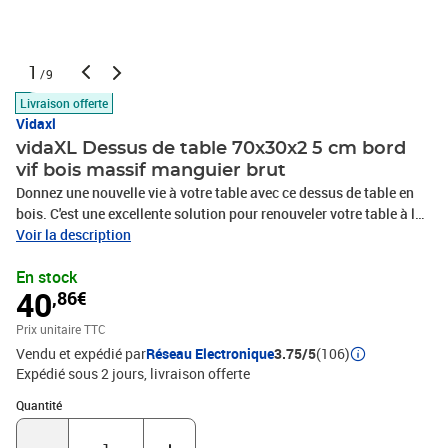
1
/9
Livraison offerte
Vidaxl
vidaXL Dessus de table 70x30x2 5 cm bord
vif bois massif manguier brut
Donnez une nouvelle vie à votre table avec ce dessus de table en
bois. C'est une excellente solution pour renouveler votre table à la
maison ou dans un cadre commercial. Bois de manguier massif :
Voir la description
le bois de manguier massif est un bois dur tropical solide qui fait
En stock
des meubles robustes. Ses beaux grains de bois rendent chaque
40
,86€
meuble légèrement différent l'un de l'autre.Multifonctionnel : le
dessus de table de remplacement peut être combiné avec
Prix unitaire TTC
différentes bases en fonction de vos besoins.Design à bords vivant
Vendu et expédié par
Réseau Electronique
3.75/5
(106)
: le dessus du meuble en bois présente un bord vivant rustique. En
Expédié sous 2 jours
livraison offerte
effet, les nœuds, les fissures, les formes légèrement incurvées et
les teintes font partie du bois de chêne, et chaque pièce de l'étagère
Quantité : 1
Quantité
présente un caractère unique.Surface facile à nettoyer : le plateau
lisse est facile à nettoyer avec un chiffon humide. Bon à savoir