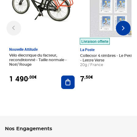
Livraison offerte
Nouvelle Attitude
La Poste
Vélo électrique du facteur,
Collector 4 timbres - Le Petit P
reconditionné - Taille normale -
- Lettre Verte
Noir/ Rouge
20g / France
1 490
7
,00€
,50€
Ajouter au panier
Nos Engagements