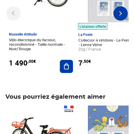
Livraison offerte
Nouvelle Attitude
La Poste
Vélo électrique du facteur,
Collector 4 timbres - Le Petit P
reconditionné - Taille normale -
- Lettre Verte
Noir/ Rouge
20g / France
1 490
7
,00€
,50€
Ajouter au panier
Vous pourriez également aimer
Prix 1 490,00€
Prix 7,50€