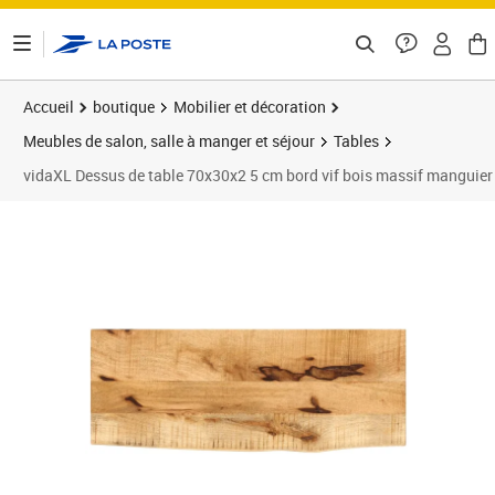
ontenu de la page
Accueil
boutique
Mobilier et décoration
Meubles de salon, salle à manger et séjour
Tables
vidaXL Dessus de table 70x30x2 5 cm bord vif bois massif manguier
Prix 40,86€
Prix 4
Prix 4