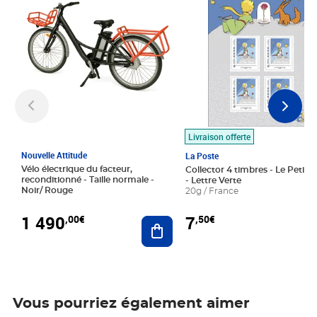
Livraison offerte
Nouvelle Attitude
La Poste
Vélo électrique du facteur,
Collector 4 timbres - Le Petit P
reconditionné - Taille normale -
- Lettre Verte
Noir/ Rouge
20g / France
1 490
7
,00€
,50€
Ajouter au panier
Vous pourriez également aimer