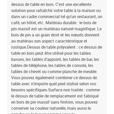
dessus de table en bois. C'est une excellente
mais aussi le peindre ou le laquer comme vous le souhaitez.Design
à bords arrondis : les coins arrondis du dessus de table réduisent
solution pour rafraîchir votre table à la maison ou
efficacement les risques de blessures ou d'écrasement. Bon à
dans un cadre commercial tel qu'un restaurant, un
savoir :Chaque article est unique, avec des variations de couleurs
café, un hôtel, etc. Matériau durable : le bois de
et de grains. La livraison est aléatoire, ce qui garantit l'exclusivité
pin massif est un matériau naturel magnifique. Le
et l'individualité de votre produit.Matériau : bois de pin massif
bois de pin a un grain droit et les nœuds donnent
(non traité)Dimensions : 100 x 60 x 2,5 cm (L x l x é)
au matériau son aspect caractéristique et
rustique.Dessus de table polyvalent : ce dessus de
table en bois peut être utilisé pour les tables
basses, les tables d'appoint, les tables de bar, les
tables de téléphone, les tables de console, les
tables de chevet ou comme planche de meuble.
Vous pouvez également combiner ce dessus de
table avec n'importe quel pied stylisé selon vos
besoins spécifiques.Surface non traitée : comme
le dessus de table de remplacement est fabriqué
en bois de pin massif sans finition, vous pouvez
conserver sa couleur naturelle, mais aussi le