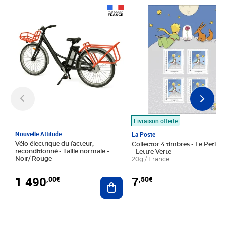
Prix 1 490,00€
Prix 7,50€
Livraison offerte
Nouvelle Attitude
La Poste
Vélo électrique du facteur,
Collector 4 timbres - Le Petit P
reconditionné - Taille normale -
- Lettre Verte
Noir/ Rouge
20g / France
1 490
7
,00€
,50€
Ajouter au panier