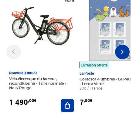
Livraison offerte
Nouvelle Attitude
La Poste
Vélo électrique du facteur,
Collector 4 timbres - Le Petit P
reconditionné - Taille normale -
- Lettre Verte
Noir/ Rouge
20g / France
1 490
7
,00€
,50€
Ajouter au panier