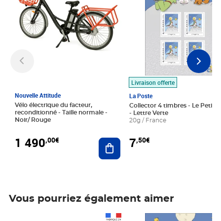
Livraison offerte
Nouvelle Attitude
La Poste
Vélo électrique du facteur,
Collector 4 timbres - Le Petit P
reconditionné - Taille normale -
- Lettre Verte
Noir/ Rouge
20g / France
1 490
7
,00€
,50€
Ajouter au panier
Vous pourriez également aimer
Prix 1 490,00€
Prix 7,50€