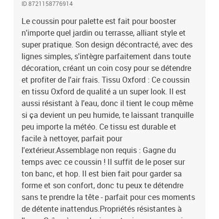
ID 8721158776914
l'humidité sans perdre de sa fraîcheur. Idéal pour l'extérieur, même
avec les petites averses ou la rosée du matin. Pas besoin de trop
Le coussin pour palette est fait pour booster
de soins.Parfait pour une utilisation extérieure : Ce coussin est
n'importe quel jardin ou terrasse, alliant style et
idéal pour les jardins et terrasses, transformant n'importe quel
super pratique. Son design décontracté, avec des
banc en bois ou métal en un coin relax. Son style moderne et
lignes simples, s'intègre parfaitement dans toute
résistant à l'eau s'adapte à différents environnements extérieurs.
décoration, créant un coin cosy pour se détendre
Tu peux compter sur lui pour un siège confortable, que tu fasses
et profiter de l'air frais. Tissu Oxford : Ce coussin
une fête ou que tu prennes un café dehors.Conseils d'entretien
en tissu Oxford de qualité a un super look. Il est
pratiques : Garder ce coussin au top est simple. Évite les
nettoyants trop puissants et les brossages. Un petit coup d'éponge
aussi résistant à l'eau, donc il tient le coup même
suffit pour enlever la poussière et les petites tâches. Suivre ces
si ça devient un peu humide, te laissant tranquille
conseils simples va faire durer le coussin et garder son apparence
peu importe la météo. Ce tissu est durable et
fraîche et accueillante. Couleur: Bleu royalMatériau: Tissu
facile à nettoyer, parfait pour
oxfordDimensions globales: 140 x 40 x 8 cm (L x W x H)Poids: 1.8
l'extérieur.Assemblage non requis : Gagne du
kgIndoor / outdoor: Outdoor onlyContenant de la livraison:1 x
temps avec ce coussin ! Il suffit de le poser sur
Coussin de palette d'extérieurNombre d'articles: 1EAN:
ton banc, et hop. Il est bien fait pour garder sa
8721158776914SKU: 42001655Brand: vidaXL
forme et son confort, donc tu peux te détendre
sans te prendre la tête - parfait pour ces moments
de détente inattendus.Propriétés résistantes à