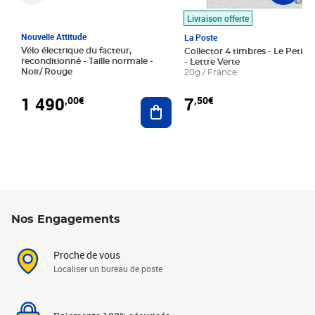
Livraison offerte
Nouvelle Attitude
La Poste
Vélo électrique du facteur,
Collector 4 timbres - Le Petit P
reconditionné - Taille normale -
- Lettre Verte
Noir/ Rouge
20g / France
1 490
7
,00€
,50€
Ajouter au panier
Nos Engagements
Proche de vous
Localiser un bureau de poste