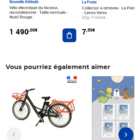
Nouvelle Attitude
La Poste
Vélo électrique du facteur,
Collector 4 timbres - Le Petit P
reconditionné - Taille normale -
- Lettre Verte
Noir/ Rouge
20g / France
1 490
7
,00€
,50€
Ajouter au panier
Vous pourriez également aimer
Prix 1 490,00€
Prix 7,50€