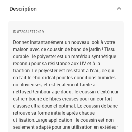
bien conçues permettent de fixer facilement le coussin de siège
Description
aux meubles et de le maintenir proprement et en toute sécurité.
Bon à savoir :Le produit est emballé sous vide, il a donc besoin
d'un certain temps pour se dilater et retrouver sa forme
initiale.Matériau : tissu (100 % polyester)Matériau de remplissage
ID 8720845712419
: fibre creuseDimensions : 110 x 50 x 7 cm (L x l x é)Longueur de la
Donnez instantanément un nouveau look à votre
corde (chacune) : 30 cmPrésente des oiseaux, des feuilles et des
fleursAvec 2 jeux de cordesImperméable
maison avec ce coussin de banc de jardin ! Tissu
durable : le polyester est un matériau synthétique
reconnu pour sa résistance aux UV et à la
traction. Le polyester est résistant à l'eau, ce qui
en fait le choix idéal pour les conditions humides
ou pluvieuses, et est également facile à
nettoyer.Rembourrage doux : le coussin d'extérieur
est rembourré de fibres creuses pour un confort
d'assise ultra-doux et optimal. Le coussin de banc
retrouve sa forme initiale après chaque
utilisation.Large application : le coussin est non
seulement adapté pour une utilisation en extérieur