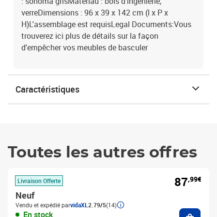
: sonoma grisMatériau : bois d'ingénierie,
verreDimensions : 96 x 39 x 142 cm (l x P x
H)L'assemblage est requisLegal Documents:Vous
trouverez ici plus de détails sur la façon
d'empêcher vos meubles de basculer
Caractéristiques
Toutes les autres offres
87
,99€
Livraison Offerte
Neuf
Vendu et expédié par
vidaXL
2.79/5
(14)
Ajouter
En stock