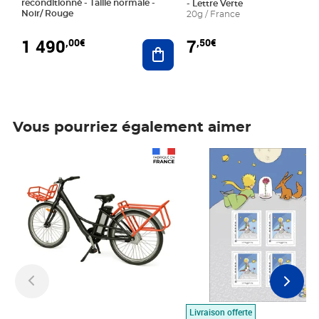
reconditionné - Taille normale -
- Lettre Verte
Noir/ Rouge
20g / France
1 490
7
,00€
,50€
Ajouter au panier
Vous pourriez également aimer
Prix 1 490,00€
Prix 7,50€
Livraison offerte