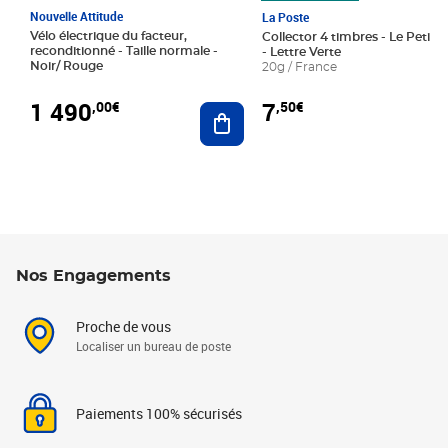
Nouvelle Attitude
La Poste
Vélo électrique du facteur,
Collector 4 timbres - Le Petit P
reconditionné - Taille normale -
- Lettre Verte
Noir/ Rouge
20g / France
1 490
7
,00€
,50€
Ajouter au panier
Nos Engagements
Proche de vous
Localiser un bureau de poste
Paiements 100% sécurisés