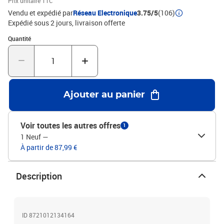
Prix unitaire TTC
avec le dispositif de fixation murale fourni.Couleur : sonoma
Vendu et expédié par
Réseau Electronique
3.75/5
(106)
grisMatériau : bois d'ingénierie, verreDimensions : 96 x 39 x 142
Expédié sous 2 jours
livraison offerte
cm (l x P x H)L'assemblage est requisLegal Documents:Vous
Quantité : 1
Quantité
trouverez ici plus de détails sur la façon d'empêcher vos meubles
de basculer
Ajouter au panier
Voir toutes les autres offres
1
1 Neuf
—
À partir de 87,99 €
Description
ID 8721012134164