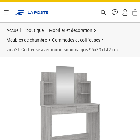
ontenu de la page
Accueil
boutique
Mobilier et décoration
Meubles de chambre
Commodes et coiffeuses
vidaXL Coiffeuse avec miroir sonoma gris 96x39x142 cm
Prix barré 99,99 €
Prix 87,31€
Prix 8