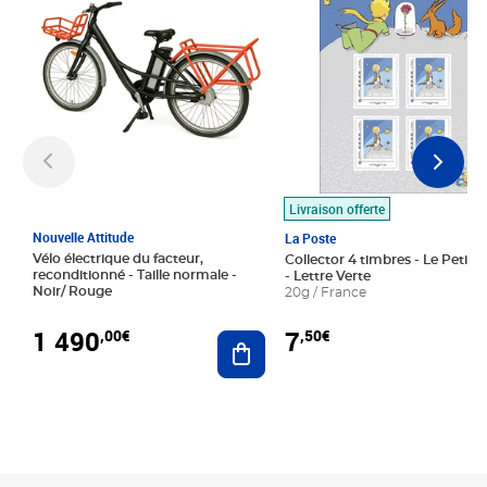
Livraison offerte
Nouvelle Attitude
La Poste
Vélo électrique du facteur,
Collector 4 timbres - Le Petit P
reconditionné - Taille normale -
- Lettre Verte
Noir/ Rouge
20g / France
1 490
7
,00€
,50€
Ajouter au panier