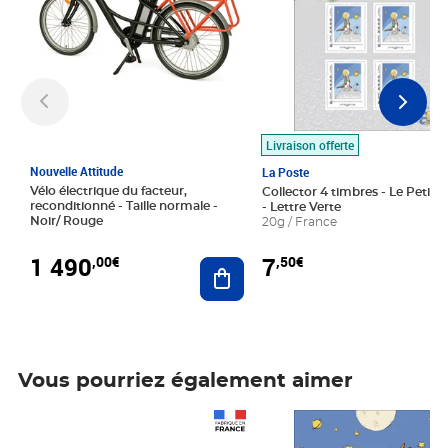
Livraison offerte
Nouvelle Attitude
La Poste
Vélo électrique du facteur,
Collector 4 timbres - Le Petit P
reconditionné - Taille normale -
- Lettre Verte
Noir/ Rouge
20g / France
1 490
7
,00€
,50€
Ajouter au panier
Vous pourriez également aimer
Prix 1 490,00€
Prix 7,50€