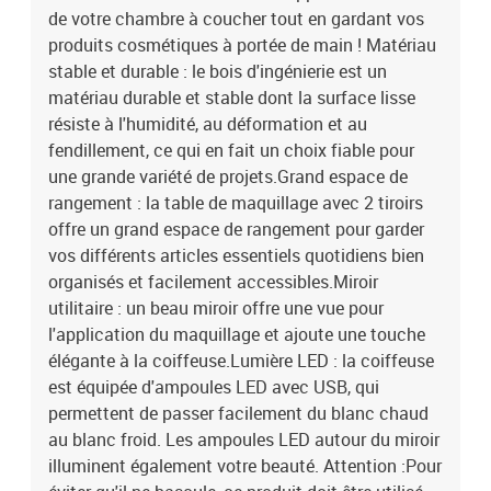
de votre chambre à coucher tout en gardant vos
beauté. Attention :Pour éviter qu'il ne bascule, ce produit doit être
utilisé avec le dispositif de fixation murale fourni.Couleur : chêne
produits cosmétiques à portée de main ! Matériau
marronMatériau : bois d'ingénierie, verreDimensions : 100 x 40 x
stable et durable : le bois d'ingénierie est un
130 cm (l x P x H)Capacité de charge maximale : 35 kgAvec 2
matériau durable et stable dont la surface lisse
tiroirsAssemblage requis : ouiLegal Documents:Vous trouverez ici
résiste à l'humidité, au déformation et au
plus de détails sur la façon d'empêcher vos meubles de basculer
fendillement, ce qui en fait un choix fiable pour
une grande variété de projets.Grand espace de
rangement : la table de maquillage avec 2 tiroirs
offre un grand espace de rangement pour garder
vos différents articles essentiels quotidiens bien
organisés et facilement accessibles.Miroir
utilitaire : un beau miroir offre une vue pour
l'application du maquillage et ajoute une touche
élégante à la coiffeuse.Lumière LED : la coiffeuse
est équipée d'ampoules LED avec USB, qui
permettent de passer facilement du blanc chaud
au blanc froid. Les ampoules LED autour du miroir
illuminent également votre beauté. Attention :Pour