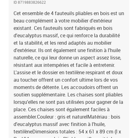
ID 8719883826622
110 kgL'assemblage est requisCoussin inclus : nonLa livraison
contient :4 x chaise pliable de jardinCoussin inclus : non
Cet ensemble de 4 fauteuils pliables en bois est un
beau complément à votre mobilier d'extérieur
existant. Ces fauteuils sont fabriqués en bois
d'eucalyptus massif, ce qui renforce la durabilité
et la stabilité, et les rend adaptés au mobilier
d'extérieur. Ils ont également une finition à l'huile
naturelle, ce qui leur donne un aspect assez lisse,
résistant aux intempéries et facile à entretenir.
L'assise et le dossier en textilène respirant et doux
au toucher offrent un confort ultime lors de vos
moments de détente. Les accoudoirs offrent un
soutien supplémentaire. Les chaises sont pliables
lorsqu'elles ne sont pas utilisées pour gagner de la
place. Ces chaises sont également faciles à
assembler.Couleur : gris et naturelMatériau : bois
d'eucalyptus massif avec finition à l'huile,
textilèneDimensions totales : 54 x 61 x 89 cm (l x