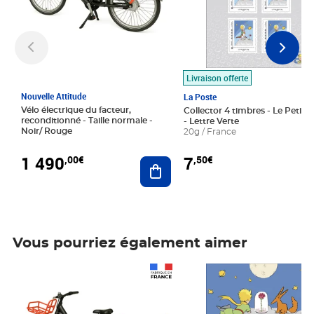
Livraison offerte
Nouvelle Attitude
La Poste
Vélo électrique du facteur,
Collector 4 timbres - Le Petit P
reconditionné - Taille normale -
- Lettre Verte
Noir/ Rouge
20g / France
1 490
7
,00€
,50€
Ajouter au panier
Vous pourriez également aimer
Prix 1 490,00€
Prix 7,50€