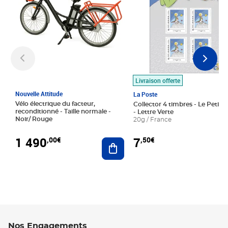
Livraison offerte
Nouvelle Attitude
La Poste
Vélo électrique du facteur,
Collector 4 timbres - Le Petit P
reconditionné - Taille normale -
- Lettre Verte
Noir/ Rouge
20g / France
1 490
7
,00€
,50€
Ajouter au panier
Nos Engagements