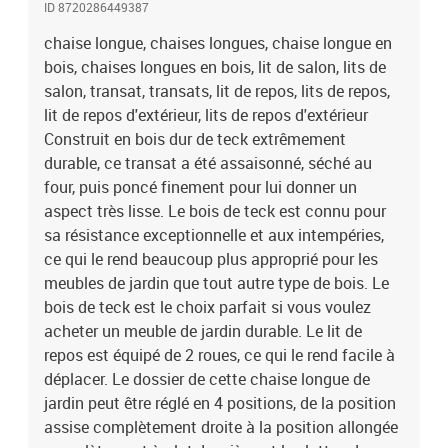
ID 8720286449387
confort ainsi, et deux accoudoirs fournissent un endroit pour
reposer vos bras. Remarque : afin de prolonger la durée de vie des
chaise longue, chaises longues, chaise longue en
meubles d'extérieur, nous vous recommandons de les protéger
bois, chaises longues en bois, lit de salon, lits de
avec une housse imperméable.Matériau : bois dur de teck finement
salon, transat, transats, lit de repos, lits de repos,
poncé avec finition à base d’eau, acier galvaniséDimensions : 195
lit de repos d'extérieur, lits de repos d'extérieur
x 59,5 cm (L x l)Largeur du siège : 51,5 cmHauteur d'assise depuis
Construit en bois dur de teck extrêmement
le sol : 35 cmHauteur des accoudoirs à partir du sol : 52,5
durable, ce transat a été assaisonné, séché au
cmHauteur du dossier : 82,5 cmDossier réglable en 4
four, puis poncé finement pour lui donner un
positionsL'assemblage est requisLa livraison contient :2 x chaise
longue
aspect très lisse. Le bois de teck est connu pour
sa résistance exceptionnelle et aux intempéries,
ce qui le rend beaucoup plus approprié pour les
meubles de jardin que tout autre type de bois. Le
bois de teck est le choix parfait si vous voulez
acheter un meuble de jardin durable. Le lit de
repos est équipé de 2 roues, ce qui le rend facile à
déplacer. Le dossier de cette chaise longue de
jardin peut être réglé en 4 positions, de la position
assise complètement droite à la position allongée