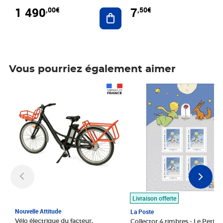
1 490
7
,00€
,50€
Ajouter au panier
Vous pourriez également aimer
Prix 1 490,00€
Prix 7,50€
Livraison offerte
Nouvelle Attitude
La Poste
Vélo électrique du facteur,
Collector 4 timbres - Le Petit P