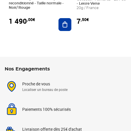
reconditionné - Taille normale -
- Lettre Verte
Noir/ Rouge
20g / France
1 490
7
,00€
,50€
Ajouter au panier
Nos Engagements
Proche de vous
Localiser un bureau de poste
Paiements 100% sécurisés
Livraison offerte dès 25€ d'achat