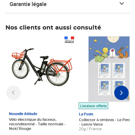
Garantie légale
Nos clients ont aussi consulté
Prix 1 490,00€
Prix 7,50€
Livraison offerte
Nouvelle Attitude
La Poste
Vélo électrique du facteur,
Collector 4 timbres - Le Petit P
reconditionné - Taille normale -
- Lettre Verte
Noir/ Rouge
20g / France