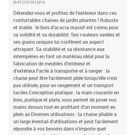
ID 8721012912816
meubles d'extérieur restent beaux, nous vous recommandons de
les protéger avec une housse imperméable.Couleur : bleu et
Détendez-vous et profitez de l'extérieur dans ces
blancMatériau : bois d'acacia massif avec finition à l'huile, tissu
confortables chaises de jardin pliantes ! Robuste
(100 % polyester)Dimensions : 41 x 72 x 68 cm (l x P x
et stable : le bois d'acacia massif est connu pour
H)Dimensions du siège : 41 x 28 cm (l x P)Hauteur du siège à partir
sa solidité et sa durabilité. Ses couleurs variées et
du sol : 29 cmCapacité de charge maximale (par siège) : 110
ses grains uniques lui confèrent un aspect
kgAssemblage requis : ouiCoussin inclus : nonLa livraison
attrayant. Sa stabilité et sa résistance aux
contient :4 x chaise pliable de jardin
intempéries en font un matériau idéal pour la
fabrication de meubles d'intérieur et
d'extérieur.Facile à transporter et à ranger : la
chaise peut être facilement pliée lorsqu'elle n'est
pas utilisée, pour un rangement et un transport
faciles.Conception pratique : la main courante en
bois, pratique et plate, vous permet de poser vos
mains dessus tout en profitant d'un moment en
plein air.Diverses utilisations : la chaise pliable a
un large éventail d'utilisations et peut facilement
répondre à vos besoins dans n'importe quel