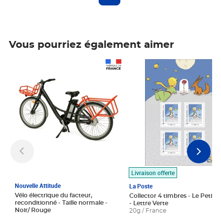
Vous pourriez également aimer
Prix 1 490,00€
Prix 7,50€
Livraison offerte
Nouvelle Attitude
La Poste
Vélo électrique du facteur,
Collector 4 timbres - Le Petit P
reconditionné - Taille normale -
- Lettre Verte
Noir/ Rouge
20g / France