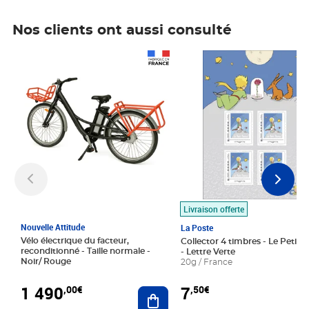
Nos clients ont aussi consulté
Prix 1 490,00€
Prix 7,50€
Livraison offerte
Nouvelle Attitude
La Poste
Vélo électrique du facteur,
Collector 4 timbres - Le Petit P
reconditionné - Taille normale -
- Lettre Verte
Noir/ Rouge
20g / France
1 490
7
,00€
,50€
Ajouter au panier