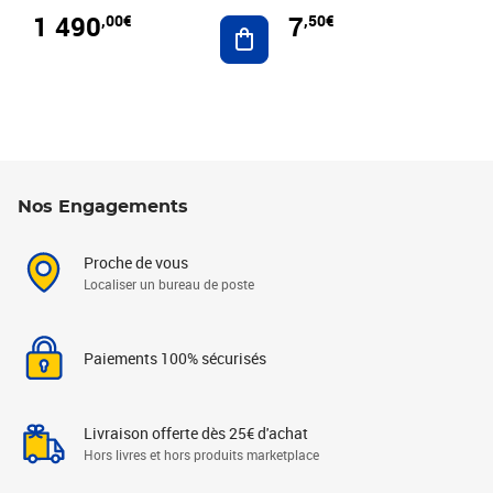
1 490
7
,00€
,50€
Ajouter au panier
Nos Engagements
Proche de vous
Localiser un bureau de poste
Paiements 100% sécurisés
Livraison offerte dès 25€ d'achat
Hors livres et hors produits marketplace