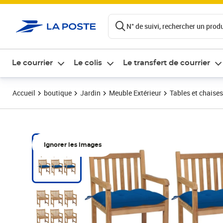
ontenu de la page
N° de suivi, rechercher un produi
Le courrier
Le colis
Le transfert de courrier
Accueil
boutique
Jardin
Meuble Extérieur
Tables et chaises
Ignorer les images