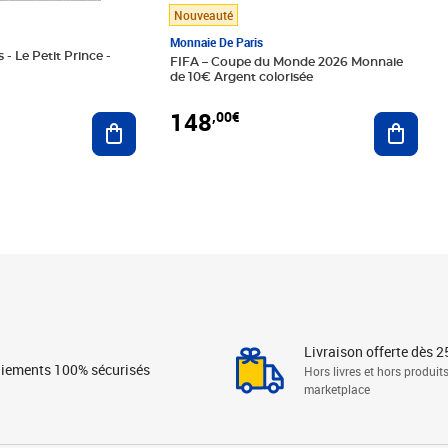
Nouveauté
Monnaie De Paris
 - Le Petit Prince -
FIFA – Coupe du Monde 2026 Monnaie
de 10€ Argent colorisée
148
,00€
Ajouter au panier
Ajoute
Livraison offerte dès 2
iements 100% sécurisés
Hors livres et hors produit
marketplace