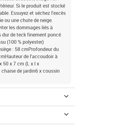
térieur. Si le produit est stocké
able. Essuyez et séchez l'excès
ie ou une chute de neige.
éviter les dommages liés à
is dur de teck finement poncé
ssu (100 % polyester)
 siège : 58 cmProfondeur du
 cmHauteur de l'accoudoir à
 50 x 7 cm (L x l x
x chaise de jardin6 x coussin