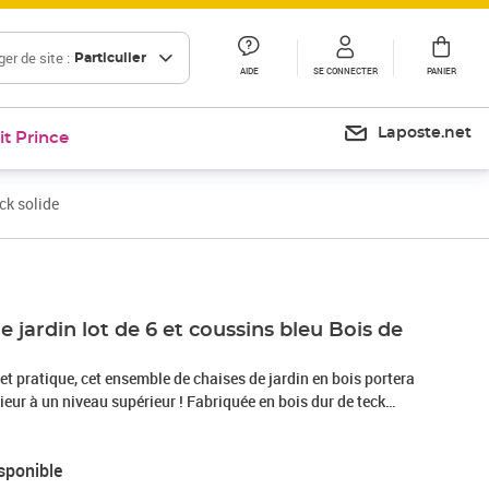
er de site :
Particulier
AIDE
SE CONNECTER
PANIER
Laposte.net
it Prince
ck solide
e jardin lot de 6 et coussins bleu Bois de
et pratique, cet ensemble de chaises de jardin en bois portera
rieur à un niveau supérieur ! Fabriquée en bois dur de teck
tte pièce de meuble en teck a été chevronnée, séchée au four
r lui donner un aspect très lisse. Le bois de teck est connu
sponible
tionnelle aux intempéries, ce qui le rend bien plus adapté aux