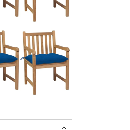
meubles de jardin que tou
souhaitez acheter un meu
look raffiné qui peut in
de patio. Cet ensemble 
dans un jardin romantiq
idyllique. Le coussin in
de prolonger la durée d
les nettoyer régulièremen
inutilement.Nettoyage :
possible, stockez dans un 
l'extérieur, protégez-le
ou de neige des surfaces
circulation d'air suffisa
coussin : BleuMatériau :
d’eauMatériau du coussin
x H)Largeur du siège : 
sol : 45 cmHauteur de l'
x 50 x 7 cm (L x l x é)L'
jardin6 x coussin