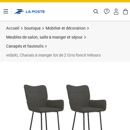
ontenu de la page
Accueil
boutique
Mobilier et décoration
Meubles de salon, salle à manger et séjour
Canapés et fauteuils
vidaXL Chaises à manger lot de 2 Gris foncé Velours
Prix barré 134,99 €
Prix 103,89€
Prix 1
Prix 1