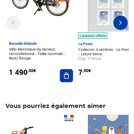
Livraison offerte
Nouvelle Attitude
La Poste
Vélo électrique du facteur,
Collector 4 timbres - Le Petit P
reconditionné - Taille normale -
- Lettre Verte
Noir/ Rouge
20g / France
1 490
7
,00€
,50€
Ajouter au panier
Vous pourriez également aimer
Prix 1 490,00€
Prix 7,50€