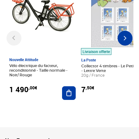
Livraison offerte
Nouvelle Attitude
La Poste
Vélo électrique du facteur,
Collector 4 timbres - Le Petit P
reconditionné - Taille normale -
- Lettre Verte
Noir/ Rouge
20g / France
1 490
7
,00€
,50€
Ajouter au panier