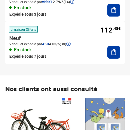
Vendu et expédié par
vidaXL
2.79/5
(14)
Ajouter
En stock
Expédié sous 3 jours
112
,48€
Livraison Offerte
Neuf
Vendu et expédié par
ASD
4.05/5
(38)
Ajouter
En stock
Expédié sous 7 jours
Nos clients ont aussi consulté
Prix 1 490,00€
Prix 7,50€