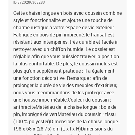
ID 8720286303283
une utilisation par deux personnesL'assemblage est requisLa
livraison contient :1 x chaise longue1 x coussin
Cette chaise longue en bois avec coussin combine
style et fonctionnalité et ajoute une touche de
charme rustique à votre espace de vie extérieur.
Fabriqué en bois de pin imprégné, le transat est
résistant aux intempéries, très durable et facile à
nettoyer avec un chiffon humide. Le dossier est
réglable afin que vous puissiez trouver la position
la plus confortable. De plus, le coussin inclus est
plus qu’un supplément pratique ; il a également
une fonction décorative. Remarque : afin de
prolonger la durée de vie des meubles d'extérieur,
nous vous recommandons de les protéger avec
une housse imperméable.Couleur du coussin :
anthraciteMatériau de la chaise longue : bois de
pin, imprégné de vertMatériau du coussin : tissu
(100 % polyester)Dimensions de la chaise longue :
198 x 68 x (28-75) cm (L x l x H)Dimensions du