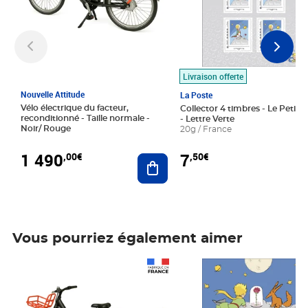
Livraison offerte
Nouvelle Attitude
La Poste
Vélo électrique du facteur,
Collector 4 timbres - Le Petit P
reconditionné - Taille normale -
- Lettre Verte
Noir/ Rouge
20g / France
1 490
7
,00€
,50€
Ajouter au panier
Vous pourriez également aimer
Prix 1 490,00€
Prix 7,50€