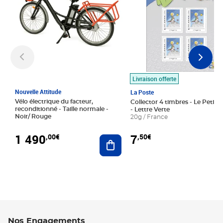
Livraison offerte
Nouvelle Attitude
La Poste
Vélo électrique du facteur,
Collector 4 timbres - Le Petit P
reconditionné - Taille normale -
- Lettre Verte
Noir/ Rouge
20g / France
1 490
7
,00€
,50€
Ajouter au panier
Nos Engagements