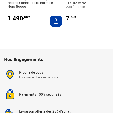
reconditionné - Taille normale -
- Lettre Verte
Noir/ Rouge
20g / France
1 490
7
,00€
,50€
Ajouter au panier
Nos Engagements
Proche de vous
Localiser un bureau de poste
Paiements 100% sécurisés
Livraison offerte dès 25€ d'achat