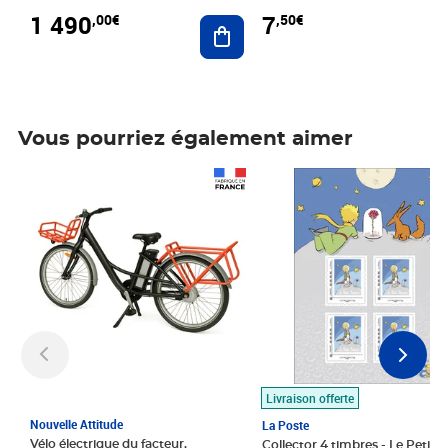
1 490
7
,00€
,50€
Ajouter au panier
Vous pourriez également aimer
Prix 1 490,00€
Prix 7,50€
Livraison offerte
Nouvelle Attitude
La Poste
Vélo électrique du facteur,
Collector 4 timbres - Le Petit P