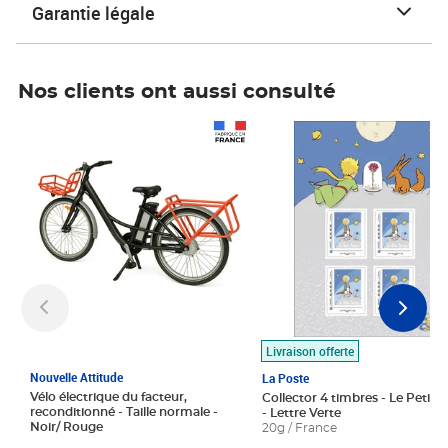
Garantie légale
Nos clients ont aussi consulté
Prix 1 490,00€
Prix 7,50€
Livraison offerte
Nouvelle Attitude
La Poste
Vélo électrique du facteur,
Collector 4 timbres - Le Petit P
reconditionné - Taille normale -
- Lettre Verte
Noir/ Rouge
20g / France