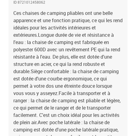
ID 8721012458062
en camping, à la pêche, au barbecue, à la plage, au feu de camp ou
pour d'autres sports de plein air, la chaise de camping est le choix
Ces chaises de camping pliables ont une belle
idéal pour vous.Couleur : vertMatériau : acier et polyester 600D
apparence et une fonction pratique, ce qui les rend
avec revêtement PEDimensions totales : 59 x 54 x 67 cm (l x P x
idéales pour les activités intérieures et
H)Dimensions de siège : 40 x 41 cm (l x P)Hauteur du siège à partir
extérieures.Longue durée de vie et résistance à
du sol : 33,5 cmDimensions de la poche latérale : 20 x 19 x 13,5 cm
l'eau : la chaise de camping est fabriquée en
(L x l x H)Dimensions pliables : 26,5 x 16,5 x 67 cm (L x l x
polyester 600D avec un revêtement PE qui la rend
H)Capacité de charge : 120 kgLa livraison contient :2 x chaise de
résistante à l'eau. De plus, elle est dotée d'une
camping2 x sac de transport
structure en acier, ce qui la rend robuste et
durable.Siège confortable : la chaise de camping
est dotée d'une courbe ergonomique, ce qui
permet à votre dos une étreinte douce lorsque
vous vous y asseyez.Facile à transporter et à
ranger : la chaise de camping est pliable et légère,
ce qui permet de le ranger et de le transporter
facilement. C'est un choix idéal pour les activités
de plein air.Avec poche latérale : la chaise de
camping est dotée d'une poche latérale pratique,