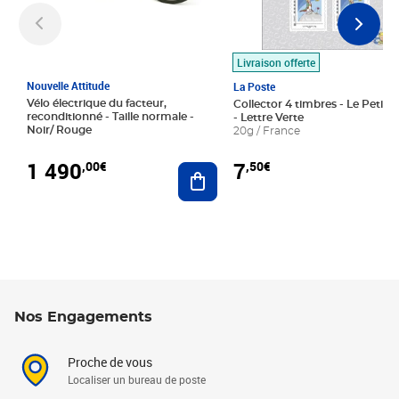
Livraison offerte
Nouvelle Attitude
La Poste
Vélo électrique du facteur,
Collector 4 timbres - Le Petit P
reconditionné - Taille normale -
- Lettre Verte
Noir/ Rouge
20g / France
1 490
7
,00€
,50€
Ajouter au panier
Nos Engagements
Proche de vous
Localiser un bureau de poste