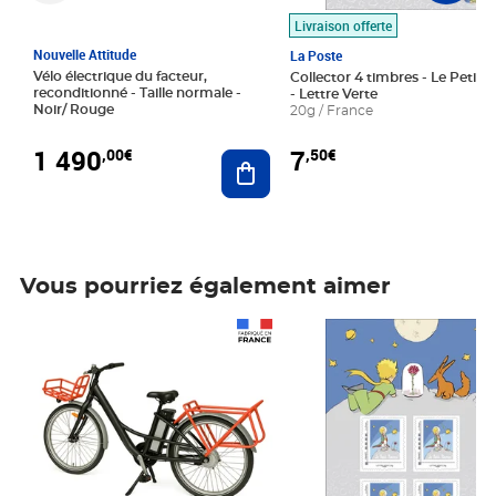
Livraison offerte
Nouvelle Attitude
La Poste
Vélo électrique du facteur,
Collector 4 timbres - Le Petit P
reconditionné - Taille normale -
- Lettre Verte
Noir/ Rouge
20g / France
1 490
7
,00€
,50€
Ajouter au panier
Vous pourriez également aimer
Prix 1 490,00€
Prix 7,50€