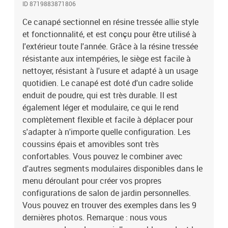
ID 8719883871806
blanc crèmeMatériau : résine tressée, tissu (100 % polyester), acier
enduit de poudreCanapé central:Dimensions : 58,5 x 65,5 x 52 cm
Ce canapé sectionnel en résine tressée allie style
(l x P x H)Largeur du siège : 58,5 cmProfondeur du siège : 60,5
et fonctionnalité, et est conçu pour être utilisé à
cmHauteur du siège : 26 cmDimensions du coussin de dossier :
l'extérieur toute l'année. Grâce à la résine tressée
58,5 x 30 x 8 cm (L x l x é)Dimensions du coussin de siège : 58,5 x
résistante aux intempéries, le siège est facile à
60 x 8 cm (L x l x é)Canapé d'angle:Dimensions : 65,5 x 65,5 x 52
nettoyer, résistant à l'usure et adapté à un usage
cm (l x P x H)Largeur du siège : 60,5 cmProfondeur du siège : 60,5
quotidien. Le canapé est doté d'un cadre solide
cmHauteur du siège : 26 cmDimensions du coussin de dossier
enduit de poudre, qui est très durable. Il est
(grand) : 60 x 30 x 8 cm (L x l x é)Dimensions du coussin de dossier
(petit) : 52 x 30 x 8 cm (L x l x é)Dimensions du coussin de siège :
également léger et modulaire, ce qui le rend
60,5 x 60,5 x 8 cm (L x l x é)L'assemblage est requisLa livraison
complètement flexible et facile à déplacer pour
contient:1 x canapé central1 x canapé d'angle3 x coussin de
s'adapter à n'importe quelle configuration. Les
dossier2 x coussin de siège
coussins épais et amovibles sont très
confortables. Vous pouvez le combiner avec
d'autres segments modulaires disponibles dans le
menu déroulant pour créer vos propres
configurations de salon de jardin personnelles.
Vous pouvez en trouver des exemples dans les 9
dernières photos. Remarque : nous vous