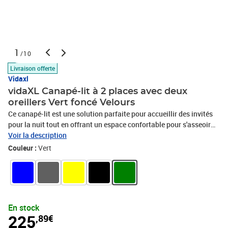
1
/10
Livraison offerte
Vidaxl
vidaXL Canapé-lit à 2 places avec deux
oreillers Vert foncé Velours
Ce canapé-lit est une solution parfaite pour accueillir des invités
pour la nuit tout en offrant un espace confortable pour s'asseoir
pendant la journée. Fonction 2 en 1 : ce canapé-lit se transforme
Voir la description
rapidement et facilement d'un canapé en un lit et à nouveau en
Couleur :
Vert
canapé. Vous pouvez pousser les deux dossiers séparés
partiellement ou complètement vers le bas pour créer un endroit
idéal pour une sieste ou un lit double.Expérience de siège
confortable : ce canapé-lit est recouvert d'un velours doux et
confortable. le velours est un tissu doux et luxueux qui se
En stock
reconnaît à son tas dense de fibres uniformément coupées qui ont
225
,89€
une touche lisse. Le tissu en velours présente un toucher doux