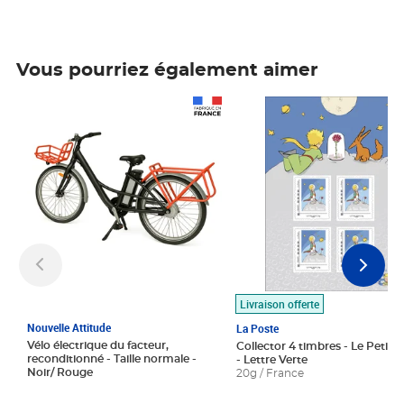
Vous pourriez également aimer
Prix 1 490,00€
Prix 7,50€
Livraison offerte
Nouvelle Attitude
La Poste
Vélo électrique du facteur,
Collector 4 timbres - Le Petit P
reconditionné - Taille normale -
- Lettre Verte
Noir/ Rouge
20g / France