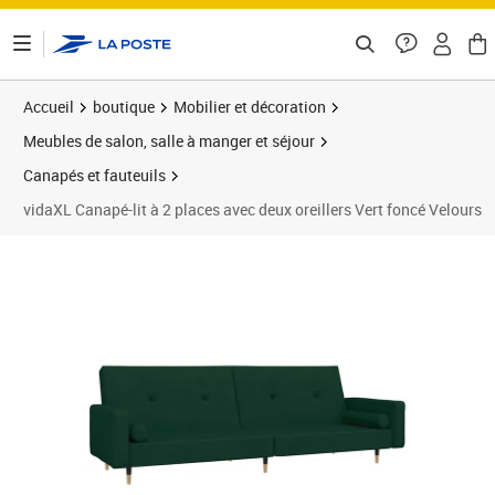
ontenu de la page
Accueil
boutique
Mobilier et décoration
Meubles de salon, salle à manger et séjour
Canapés et fauteuils
vidaXL Canapé-lit à 2 places avec deux oreillers Vert foncé Velours
Prix 225,89€
Prix 2