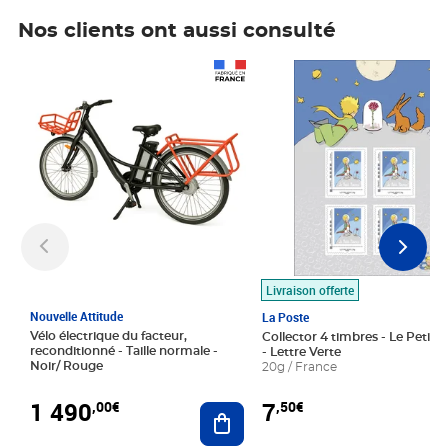
Nos clients ont aussi consulté
Prix 1 490,00€
Prix 7,50€
Livraison offerte
Nouvelle Attitude
La Poste
Vélo électrique du facteur,
Collector 4 timbres - Le Petit P
reconditionné - Taille normale -
- Lettre Verte
Noir/ Rouge
20g / France
1 490
7
,00€
,50€
Ajouter au panier