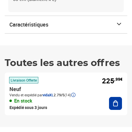
Caractéristiques
Toutes les autres offres
225
,99€
Livraison Offerte
Neuf
Vendu et expédié par
vidaXL
2.79/5
(14)
Ajouter
En stock
Expédié sous 3 jours