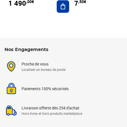
1 490
7
,00€
,50€
Ajouter au panier
Nos Engagements
Proche de vous
Localiser un bureau de poste
Paiements 100% sécurisés
Livraison offerte dès 25€ d'achat
Hors livres et hors produits marketplace