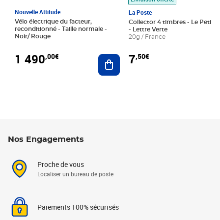
Nouvelle Attitude
La Poste
Vélo électrique du facteur,
Collector 4 timbres - Le Petit P
reconditionné - Taille normale -
- Lettre Verte
Noir/ Rouge
20g / France
1 490
7
,00€
,50€
Ajouter au panier
Nos Engagements
Proche de vous
Localiser un bureau de poste
Paiements 100% sécurisés