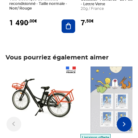
reconditionné - Taille normale -
- Lettre Verte
Noir/ Rouge
20g / France
1 490
7
,00€
,50€
Ajouter au panier
Vous pourriez également aimer
Prix 1 490,00€
Prix 7,50€
Livraison offerte