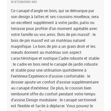
ID 8720845801465
pour créer votre propre ensemble de salon de jardin ! Bon à savoir
:Pour que vos meubles d'extérieur restent beaux, nous vous
Ce canapé d'angle en bois, qui se démarque par
recommandons de les protéger avec une housse
son design à lattes et ses coussins moelleux, sera
imperméable.Canapé d'angle :Couleur : grisMatériau : bois de pin
un excellent supplément à votre jardin, patio ou
massifMatériau des lattes : contreplaquéDimensions : 61 x 61 x 62
terrasse pour profiter d'un moment agréable avec
cm (L x l x H)Capacité de charge maximale : 110 kgCoussin
votre famille ou vos amis. Bois de pin massif : le
:Couleur : noirMatériau de la housse : tissu OxfordMatériau de
bois de pin massif est un matériau naturel
rembourrage : coton PPDimensions du coussin de siège : 60 x 60 x
magnifique. Le bois de pin a un grain droit et les
12 cm (L x l x é)Dimensions du coussin de dossier : 60 x 32 x 12 cm
(L x l x é)L'assemblage est requisLa livraison contient :1 x canapé
nœuds donnent au matériau son aspect
d'angle1 x coussin de siège2 x coussin de dossier
caractéristique et rustique.Cadre robuste et stable
: le cadre en bois rend le canapé de jardin robuste
et stable pour une utilisation quotidienne à
l'extérieur.Expérience d'assise confortable : le
dossier ajoute un confort d'assise supplémentaire
au canapé d'extérieur. De plus, le coussin bien
rembourré offre du confort pendant votre temps
d'assise.Design modulaire : le canapé sectionnel
est flexible et facile à déplacer. Vous pouvez le