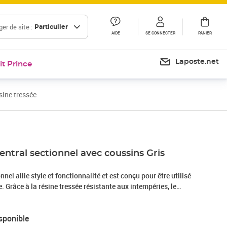
er de site :
Particulier
AIDE
SE CONNECTER
PANIER
Laposte.net
it Prince
sine tressée
ntral sectionnel avec coussins Gris
nel allie style et fonctionnalité et est conçu pour être utilisé
ée. Grâce à la résine tressée résistante aux intempéries, le
résistant à l'usure et adapté à une utilisation quotidienne. La
e d’un cadre robuste en acier enduit de poudre, qui est très
sponible
al de jardin est spécialement conçu pour servir comme une