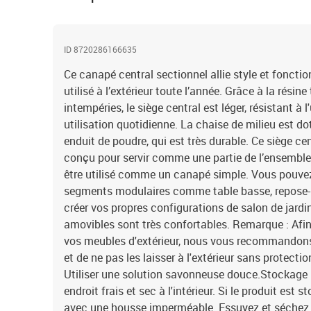
ID 8720286166635
Ce canapé central sectionnel allie style et fonctio
utilisé à l’extérieur toute l’année. Grâce à la résin
intempéries, le siège central est léger, résistant à 
utilisation quotidienne. La chaise de milieu est do
enduit de poudre, qui est très durable. Ce siège ce
conçu pour servir comme une partie de l’ensemble 
être utilisé comme un canapé simple. Vous pouvez
segments modulaires comme table basse, repose-p
créer vos propres configurations de salon de jardi
amovibles sont très confortables. Remarque : Afin 
vos meubles d'extérieur, nous vous recommandons 
et de ne pas les laisser à l'extérieur sans protecti
Utiliser une solution savonneuse douce.Stockage :
endroit frais et sec à l'intérieur. Si le produit est s
avec une housse imperméable. Essuyez et séchez l