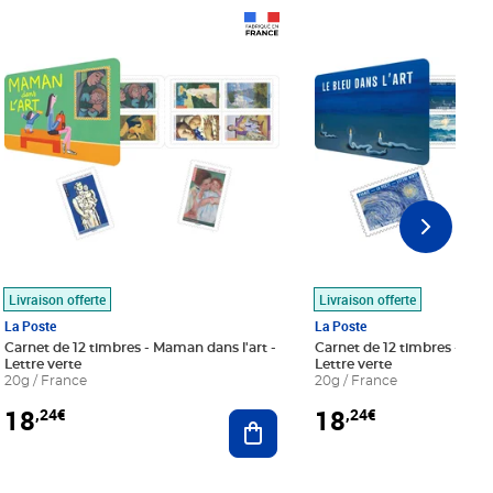
Prix 18,24€
Prix 18,24€
Livraison offerte
Livraison offerte
La Poste
La Poste
Carnet de 12 timbres - Maman dans l'art -
Carnet de 12 timbres - Le bl
Lettre verte
Lettre verte
20g / France
20g / France
18
18
,24€
,24€
r au panier
Ajouter au panier