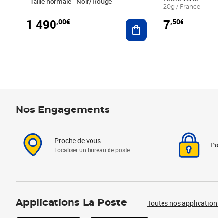
- Taille normale - Noir/ Rouge
20g / France
1 490
7
,00€
,50€
Ajouter au panier
Nos Engagements
Proche de vous
Pa
Localiser un bureau de poste
Applications La Poste
Toutes nos application