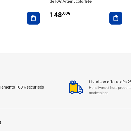
de 10€ Argent colorisée
148
,00€
Ajouter au panier
Ajoute
Livraison offerte dès 2
iements 100% sécurisés
Hors livres et hors produit
marketplace
s