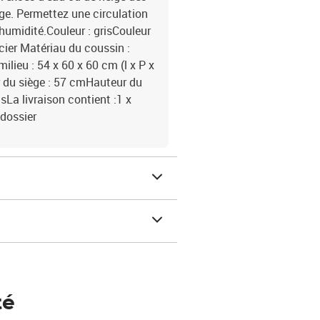
ige. Permettez une circulation
'humidité.Couleur : grisCouleur
acier Matériau du coussin :
lieu : 54 x 60 x 60 cm (l x P x
 du siège : 57 cmHauteur du
sLa livraison contient :1 x
 dossier
té