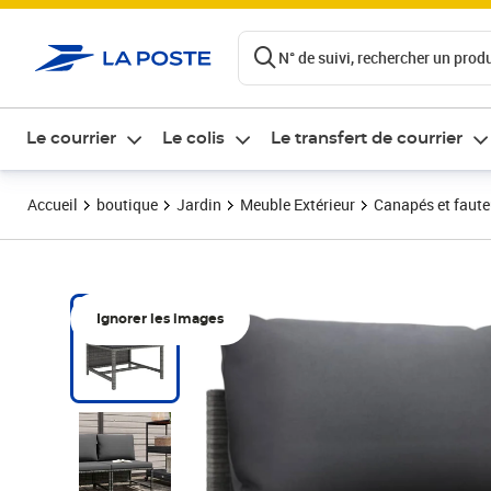
ontenu de la page
N° de suivi, rechercher un produi
Le courrier
Le colis
Le transfert de courrier
Accueil
boutique
Jardin
Meuble Extérieur
Canapés et fauteu
Ignorer les images