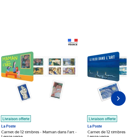
Prix 18,24€
Prix 18,24€
Livraison offerte
Livraison offerte
La Poste
La Poste
Carnet de 12 timbres - Maman dans l'art -
Carnet de 12 timbres - Le bl
Lettre verte
Lettre verte