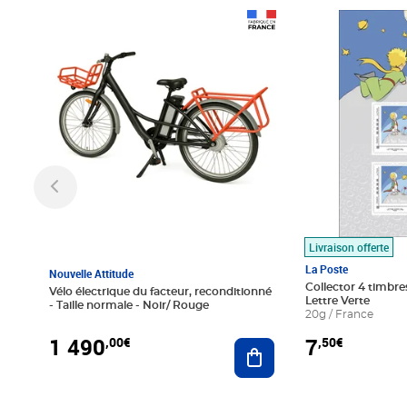
Prix 1 490,00€
Prix 7,50€
Livraison offerte
La Poste
Nouvelle Attitude
Collector 4 timbres
Vélo électrique du facteur, reconditionné
Lettre Verte
- Taille normale - Noir/ Rouge
20g / France
1 490
7
,00€
,50€
Ajouter au panier