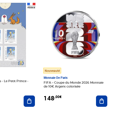
Prix 148,00€
Nouveauté
Monnaie De Paris
 - Le Petit Prince -
FIFA – Coupe du Monde 2026 Monnaie
de 10€ Argent colorisée
148
,00€
Ajouter au panier
Ajoute