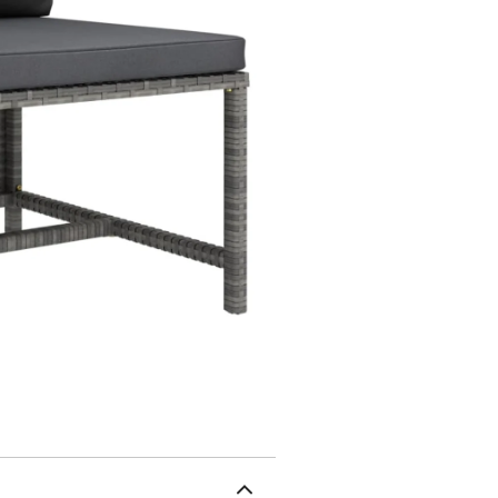
partie de l’ensemble de 
simple. Vous pouvez le
basse, repose-pied et ca
de jardin ! Les coussins
Afin de prolonger la dur
recommandons de les nett
protection inutilement.
Si possible, stockez dans 
l'extérieur, protégez-le
ou de neige des surfaces
circulation d'air suffisa
grisCouleur du coussin :
coussin : tissu (100 % p
P x H)Épaisseur du cous
siège à partir du sol : 
central1 x coussin de si