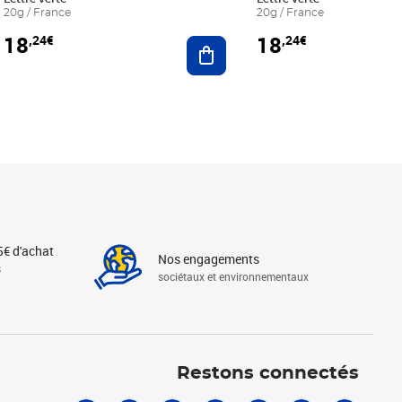
20g / France
20g / France
18
18
,24€
,24€
r au panier
Ajouter au panier
5€ d'achat
Nos engagements
s
sociétaux et environnementaux
Linkedin
Instagram
X
Tiktok
Facebook
Youtube
Threads
Restons connectés