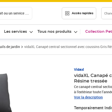
t ou un service ....
Chang
Accès rapides
Les services
Tous nos produits
Collection Pet
ils de jardin
vidaXL Canapé central sectionnel avec coussins Gris Ré
Vidaxl
vidaXL Canapé ce
Résine tressée
Ce canapé central section
à l’extérieur toute l’ann
siège central est léger, 
Voir la description
chaise de milieu est doté
Temporairement Indi
durable. Ce siège centr