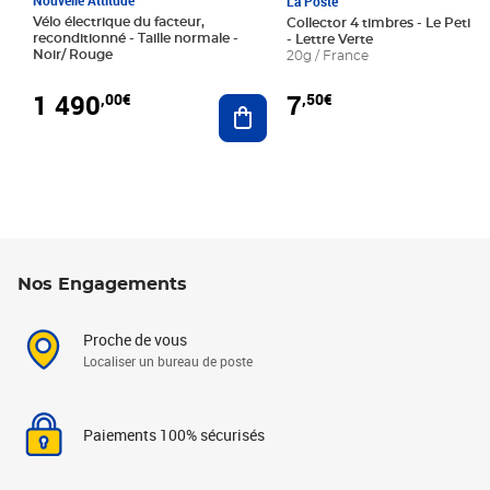
La Poste
Vélo électrique du facteur,
Collector 4 timbres - Le Petit P
reconditionné - Taille normale -
- Lettre Verte
Noir/ Rouge
20g / France
1 490
7
,00€
,50€
Ajouter au panier
Nos Engagements
Proche de vous
Localiser un bureau de poste
Paiements 100% sécurisés