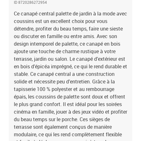
ID 8720286272954
d'autres segments modulaires pour créer votre propre décor de
salon de jardin selon vos goûts ! Veuillez noter que le bois est un
Ce canapé central palette de jardin à la mode avec
produit naturel et peut présenter des légères
coussins est un excellent choix pour vous
imperfections.Couleur du coussin : vert vifMatériau : bois d'épicéa
détendre, profiter du beau temps, faire une sieste
imprégné, tissu (100 % polyester)Dimensions totales : 60 x 60 x 65
ou discuter en famille ou entre amis. Avec son
cm (l x P x H)Hauteur du siège à partir du sol : 30 cmDimensions
design intemporel de palette, ce canapé en bois
du coussin de siège : 60 x 60 x 6 cm (l x P x H)Dimensions du
ajoute une touche de charme rustique à votre
coussin de dossier : 60 x 38 x 13 cm (l x P x H)L'assemblage est
terrasse, jardin ou salon. Le canapé d’extérieur est
requisLa livraison contient :1 x canapé de milieu palette1 x
coussin de siège1 x coussin de dossier
en bois d’épicéa imprégné, ce qui le rend durable et
stable. Ce canapé central a une construction
solide et nécessite peu d’entretien. Grâce à la
tapisserie 100 % polyester et au rembourrage
épais, les coussins de palette sont doux et offrent
le plus grand confort. Il est idéal pour les soirées
cinéma en famille, jouer à des jeux vidéo et profiter
du beau temps sur le porche. Ces sièges de
terrasse sont également conçus de manière
modulaire, ce qui les rend complètement flexible