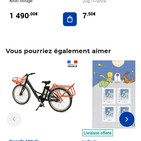
Noir/ Rouge
20g / France
1 490
7
,00€
,50€
Ajouter au panier
Vous pourriez également aimer
Prix 1 490,00€
Prix 7,50€
Livraison offerte
Nouvelle Attitude