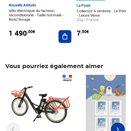
Nouvelle Attitude
La Poste
Vélo électrique du facteur,
Collector 4 timbres - Le Petit P
reconditionné - Taille normale -
- Lettre Verte
Noir/ Rouge
20g / France
1 490
7
,00€
,50€
Ajouter au panier
Vous pourriez également aimer
Prix 1 490,00€
Prix 7,50€