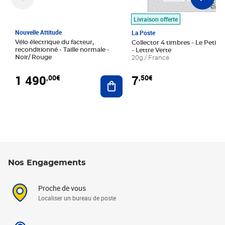
Livraison offerte
Nouvelle Attitude
La Poste
Vélo électrique du facteur,
Collector 4 timbres - Le Petit P
reconditionné - Taille normale -
- Lettre Verte
Noir/ Rouge
20g / France
1 490
7
,00€
,50€
Ajouter au panier
Nos Engagements
Proche de vous
Localiser un bureau de poste